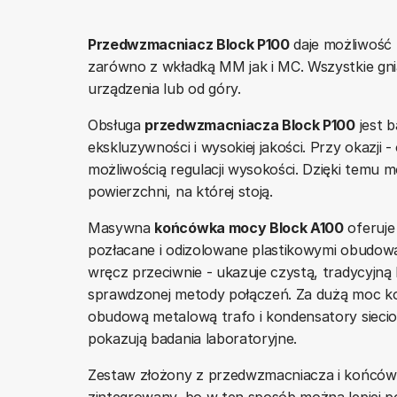
Przedwzmacniacz Block P100
daje możliwość 
zarówno z wkładką MM jak i MC. Wszystkie gnia
urządzenia lub od góry.
Obsługa
przedwzmacniacza Block P100
jest 
ekskluzywności i wysokiej jakości. Przy okazj
możliwością regulacji wysokości. Dzięki temu
powierzchni, na której stoją.
Masywna
końcówka mocy Block A100
oferuje 
pozłacane i odizolowane plastikowymi obudowam
wręcz przeciwnie - ukazuje czystą, tradycyjn
sprawdzonej metody połączeń. Za dużą moc k
obudową metalową trafo i kondensatory siecio
pokazują badania laboratoryjne.
Zestaw złożony z przedwzmacniacza i końców
zintegrowany, bo w ten sposób można lepiej 