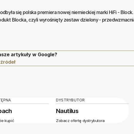
była się polska premiera nowej niemieckiej marki HiFi - Block.
odukt Blocka, czyli wyrośnięty zestaw dzielony - przedwzmacni
asze artykuły w Google?
 źródeł
TĘPNA
DYSTRYBUTOR
pach
Nautilus
ie kupić
Zobacz ofertę dystrybutora