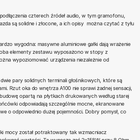
podłączenia czterech źródeł audio, w tym gramofonu,
zda są solidne i złocone, a ich opisy można czytać z tyłu
bardzo wygodna: masywne aluminiowe gałki dają wrażenie
i - oba elementy zestawu wyposażono w stopy z
 można wypoziomować urządzenia niezależnie od
dwie pary solidnych terminali głośnikowych, które są
i. Rzut oka do wnętrza A100 nie sprawi żadnej sensacji,
ą budowę opartą na płytkach drukowanych według starej
ońcówki odpowiadają szczególnie mocne, ekranowane
we o odpowiednio dużej pojemności. Dobry pomysł, co
ki mocy został potraktowany tak wzmacniacz
porównać wartości. Te wynoszą zaś 2x158W przy 8 Ohm