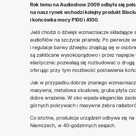
Rok temu na Audioshow 2009 odbyła się polska
na nasz rynek wchodzi kolejny produkt Block
i końcówka mocy P100 i A100
.
Jeśli chodzi o dźwięk wzmacniacze składające
audiofilów na szczycie piramidy. Po pierwsze w
i regulacje barwy dźwięku znajdują się w osobn
są zakłócane wysokoprądowo i przez napięcie 
elastyczne: pozwalają się rozbudować o drugą
oferując przy tym możliwość postawienia koń
Jak w przypadku dobrze znanego wzmacniacza
masywna, metalowa obudowa, gruba płyta czoł
dobre wrażenie. W oko wpada eleganckie zaokrą
górnych pokrywach i masywne żebra radiator
Co istotne, produkcja urządzeń odbywa się na d
Niemczech, w 40-godzinnych sesjach.