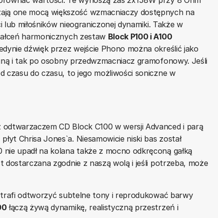
ają one mocą większość wzmacniaczy dostępnych na
ci lub miłośników nieograniczonej dynamiki. Także w
ztałceń harmonicznych zestaw
Block P100 i A100
edynie dźwięk przez wejście Phono można określić jako
ęgną i tak po osobny przedwzmacniacz gramofonowy. Jeśli
d czasu do czasu, to jego możliwości soniczne w
z odtwarzaczem CD Block C100 w wersji Advanced i parą
yt Chrisa Jones`a. Niesamowicie niski bas został
 nie upadł na kolana także z mocno odkręconą gałką
t dostarczana zgodnie z naszą wolą i jeśli potrzeba, może
potrafi odtworzyć subtelne tony i reprodukować barwy
00
łączą żywą dynamikę, realistyczną przestrzeń i