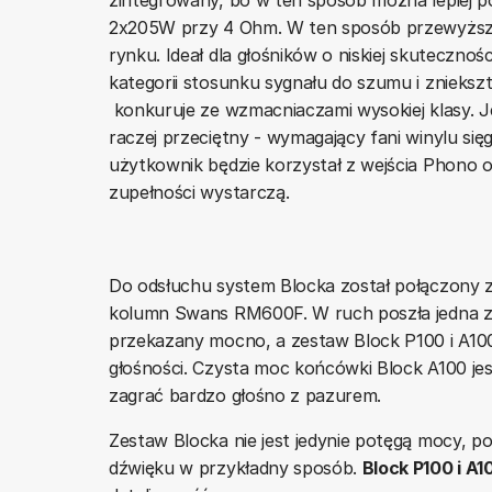
2x205W przy 4 Ohm. W ten sposób przewyższ
rynku. Ideał dla głośników o niskiej skutecznoś
kategorii stosunku sygnału do szumu i znieks
konkuruje ze wzmacniaczami wysokiej klasy. J
raczej przeciętny - wymagający fani winylu si
użytkownik będzie korzystał z wejścia Phono o
zupełności wystarczą.
Do odsłuchu system Blocka został połączony 
kolumn Swans RM600F. W ruch poszła jedna z pł
przekazany mocno, a zestaw Block P100 i A100
głośności. Czysta moc końcówki Block A100 jes
zagrać bardzo głośno z pazurem.
Zestaw Blocka nie jest jedynie potęgą mocy, 
dźwięku w przykładny sposób.
Block P100 i A1