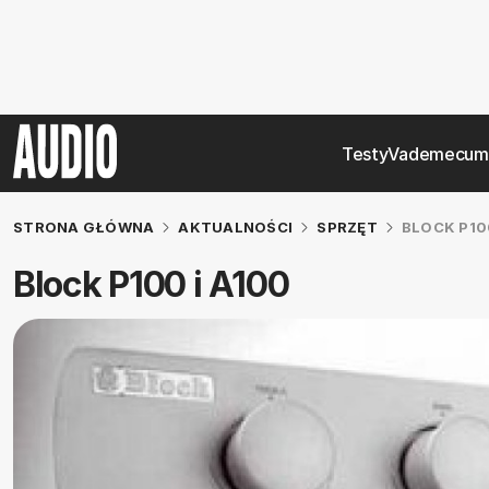
Testy
Vademecum
STRONA GŁÓWNA
AKTUALNOŚCI
SPRZĘT
BLOCK P100
Block P100 i A100