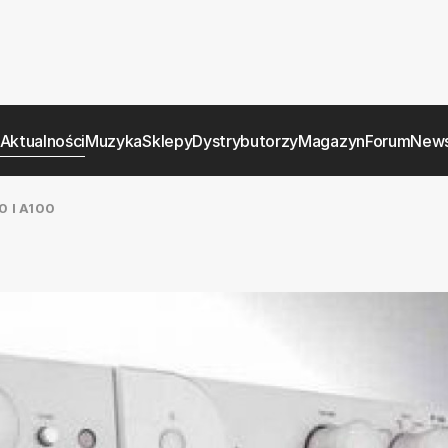
Aktualności
Muzyka
Sklepy
Dystrybutorzy
Magazyn
Forum
News
 I A100