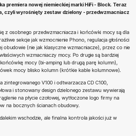
 premiera nowej niemieckiej marki HiFi - Block. Teraz
a, czyli wyrośnięty zestaw dzielony - przedwzmacniacz
 się z osobnego przedwzmacniacza i końcówki mocy są dla
rażliwe sekcje jak wzmocnienie Phono, regulacja głośności
ej obudowie (nie jak klasyczne wzmacniacze), przez co nie
właściwych wzmacniaczy mocy. Po drugie są bardziej
 końcówkę mocy (bi-amping lub drugą parę kolumn),
cówek mocy blisko kolumn (krótkie kable kolumnowe).
 zintegrowanego V100 i odtwarzacza CD C100,
owa i stonowany design dzielonego zestawu wywierają
glenie na płycie czołowej, wytłoczone logo firmy na
ów na bocznych ścianach obudowy.
alekim wschodzie, ale finalna kontrola jakości już w