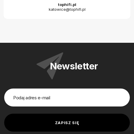
tophifi.pl
katowice@tophifi.pl
Newsletter