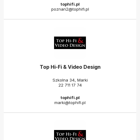
tophifi.pl
poznan2@tophifi.pl
Top Hi-Fi & Video Design
Szkolna 34, Marki
22 711 17 74
tophifi.pl
marki@tophifi.pl