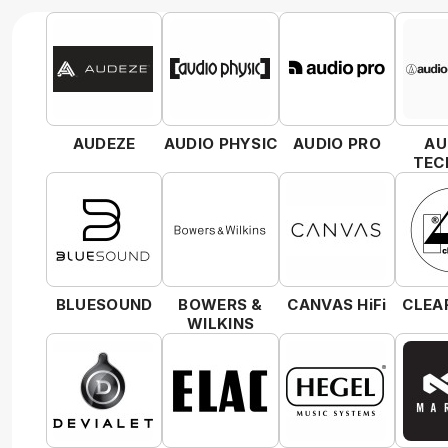
AUDEZE
AUDIO PHYSIC
AUDIO PRO
AU
TEC
BLUESOUND
BOWERS &
CANVAS HiFi
CLEA
WILKINS