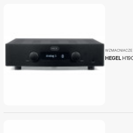
WZMACNIACZE
HEGEL
H19