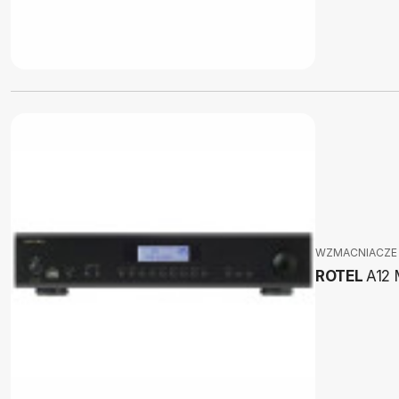
WZMACNIACZE
ROTEL
A12 