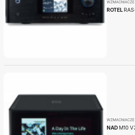
WZMACNIACZE
ROTEL
RAS
WZMACNIACZE
NAD
M10 V