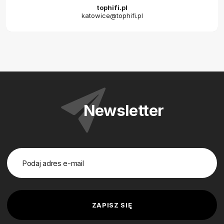
tophifi.pl
katowice@tophifi.pl
Newsletter