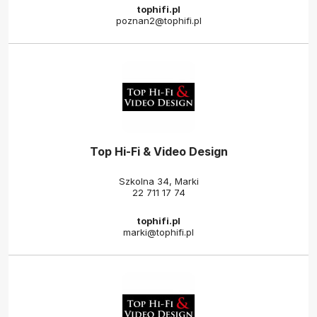
tophifi.pl
poznan2@tophifi.pl
Top Hi-Fi & Video Design
Szkolna 34, Marki
22 711 17 74
tophifi.pl
marki@tophifi.pl