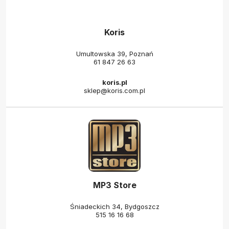
Koris
Umultowska 39, Poznań
61 847 26 63
koris.pl
sklep@koris.com.pl
MP3 Store
Śniadeckich 34, Bydgoszcz
515 16 16 68