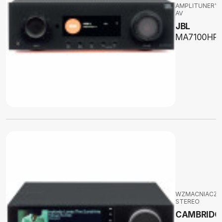
AMPLITUNERY
AV
JBL
MA7100HP
WZMACNIACZE
STEREO
CAMBRIDG