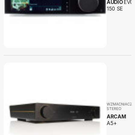
AUDIO
EVO
150 SE
WZMACNIACZE
STEREO
ARCAM
A5+