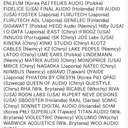
ENLEUM (Korea Pd.)
FELIKS AUDIO (Polska)
FIDELICE (USA)
FINAL AUDIO (Holandia)
FIR AUDIO
(USA)
FOSTEX (Japonia)
FURUTECH (Japonia)
FURUTECH ADL (Japonia)
GENELEC (Finlandia)
GIGAWATT (Polska)
HEDD Audio (Niemcy)
HiBy (USA)
I O DATA (Japonia)
iEAST (Chiny)
IFROGZ (USA)
INNUOS (Portugalia)
ISK (Chiny)
JDS Labs (USA)
KINERA (Chiny)
KINKI STUDIO (Chiny)
KLOTZ
CABLES (Niemcy)
KZ (Chiny)
LAKE PEOPLE (Niemcy)
LATOO (Chiny)
LIME EARS (Polska)
LINDEMANN
(Niemcy)
MATRIX AUDIO (Chiny)
MONOPRICE (USA)
MRICE (Chiny)
NAGAOKA (Japonia)
NATEC (Chiny)
NIIMBUS (Niemcy)
oBRAVO (Tajwan)
OYAIDE
(Japonia)
PHIATON BY CRESYN (Korea Pd.)
QPAD
(Szwecja)
QUEEN OF AUDIO (Chiny)
QUESTYLE
(Chiny)
RHA (Wlk. Brytania)
RICABLE (Włochy)
RIVA
(USA)
ROON LABS (USA)
RUPERT NEVE DESIGNS
(USA)
SBOOSTER (Holandia)
RAAL (Serbia)
SOMIC
(Chiny)
SONNET DIGITAL AUDIO (Holandia)
SOtM
(Korea Płd.)
SUPERLUX (Tajwan)
TITAN AUDIO (Wlk.
Brytania)
VIOLECTRIC (Niemcy)
VOLUMIO (Włochy)
WARWICK ACOUSTICS (Wlk. Brytania)
WOO AUDIO