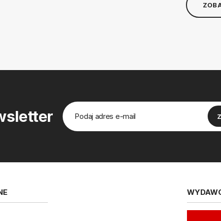
ZOBA
sletter
NE
WYDAW