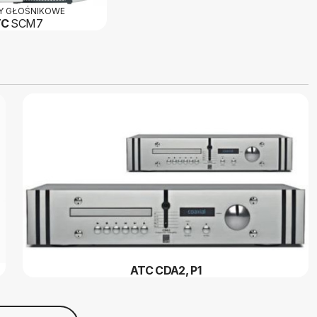
Y GŁOŚNIKOWE
TC
SCM7
ATC CDA2, P1