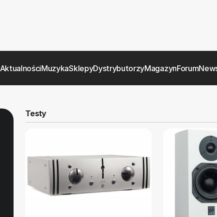
Aktualności
Muzyka
Sklepy
Dystrybutorzy
Magazyn
Forum
News
Testy