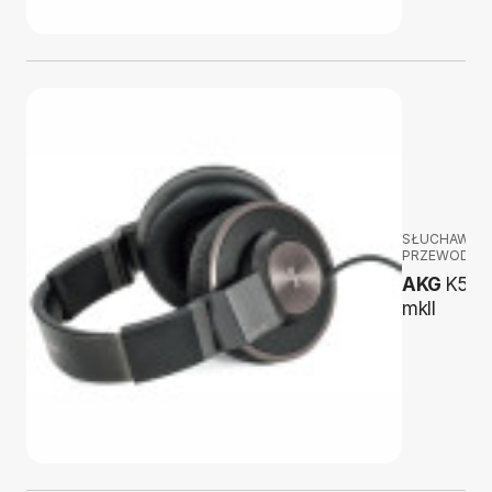
SŁUCHAWKI
PRZEWODOW
AKG
K55
mkII