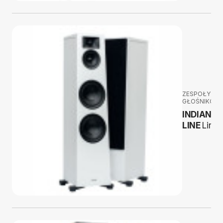
ZESPOŁY
GŁOŚNIKOW
INDIANA
LINE
Lira 