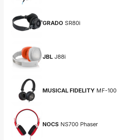
GRADO
SR80i
JBL
J88i
MUSICAL FIDELITY
MF-100
NOCS
NS700 Phaser