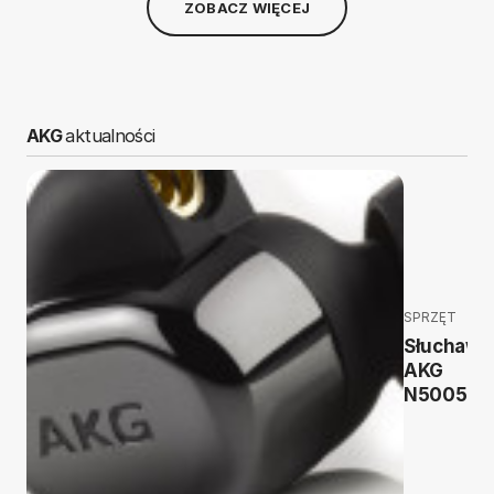
ZOBACZ WIĘCEJ
AKG
aktualności
SPRZĘT
Słuchawk
AKG
N5005