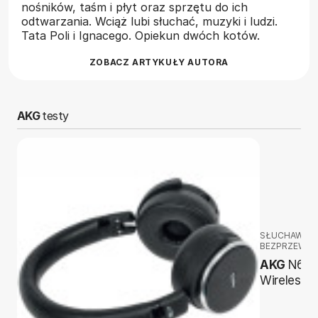
nośników, taśm i płyt oraz sprzętu do ich
odtwarzania. Wciąż lubi słuchać, muzyki i ludzi.
Tata Poli i Ignacego. Opiekun dwóch kotów.
ZOBACZ ARTYKUŁY AUTORA
AKG
testy
SŁUCHAWKI
BEZPRZEWO
AKG
N60
Wireless