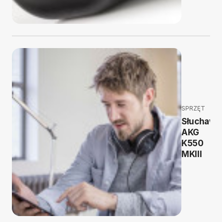
SPRZĘT
Słuchawk
AKG
K550
MKIII