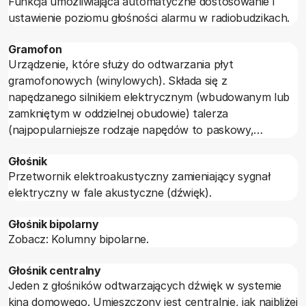
Funkcja umożliwiająca automatyczne dostosowanie i
momencie gwałtownego nasilenia dźwięku czyli dużego
ustawienie poziomu głośności alarmu w radiobudzikach.
poboru prądu.
Gramofon
Urządzenie, które służy do odtwarzania płyt
gramofonowych (winylowych). Składa się z
napędzanego silnikiem elektrycznym (wbudowanym lub
zamkniętym w oddzielnej obudowie) talerza
(najpopularniejsze rodzaje napędów to paskowy,
bezpośredni oraz strunowy) oraz umieszczonej na
Głośnik
ramieniu wkładki z igłą.
Przetwornik elektroakustyczny zamieniający sygnał
elektryczny w fale akustyczne (dźwięk).
Głośnik bipolarny
Zobacz: Kolumny bipolarne.
Głośnik centralny
Jeden z głośników odtwarzających dźwięk w systemie
kina domowego. Umieszczony jest centralnie, jak najbliżej