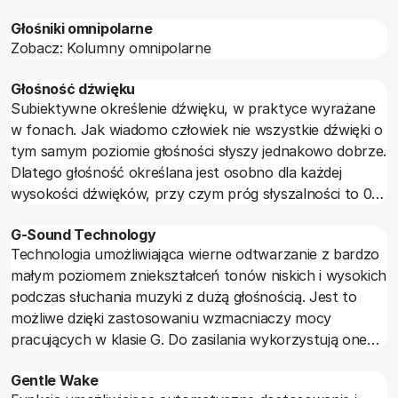
Głośniki omnipolarne
Zobacz: Kolumny omnipolarne
Głośność dźwięku
Subiektywne określenie dźwięku, w praktyce wyrażane
w fonach. Jak wiadomo człowiek nie wszystkie dźwięki o
tym samym poziomie głośności słyszy jednakowo dobrze.
Dlatego głośność określana jest osobno dla każdej
wysokości dźwięków, przy czym próg słyszalności to 0
fonów a głośność maksymalna (taka powyżej której
G-Sound Technology
ucho nie odróżnia już przyrostu) to 120 fonów.
Technologia umożliwiająca wierne odtwarzanie z bardzo
małym poziomem zniekształceń tonów niskich i wysokich
podczas słuchania muzyki z dużą głośnością. Jest to
możliwe dzięki zastosowaniu wzmacniaczy mocy
pracujących w klasie G. Do zasilania wykorzystują one
specjalny kondensator, w którym gromadzona jest
Gentle Wake
energia elektryczna. Jej uwolnienie następuje w