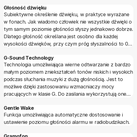
Głośność dźwięku
Subiektywne określenie dźwięku, w praktyce wyrażane
w fonach. Jak wiadomo człowiek nie wszystkie dźwięki o
tym samym poziomie głośności słyszy jednakowo dobrze.
Dlatego głośność określana jest osobno dla każdej
wysokości dźwięków, przy czym próg słyszalności to 0
fonów a głośność maksymalna (taka powyżej której
G-Sound Technology
ucho nie odróżnia już przyrostu) to 120 fonów.
Technologia umożliwiająca wierne odtwarzanie z bardzo
małym poziomem zniekształceń tonów niskich i wysokich
podczas słuchania muzyki z dużą głośnością. Jest to
możliwe dzięki zastosowaniu wzmacniaczy mocy
pracujących w klasie G. Do zasilania wykorzystują one
specjalny kondensator, w którym gromadzona jest
Gentle Wake
energia elektryczna. Jej uwolnienie następuje w
Funkcja umożliwiająca automatyczne dostosowanie i
momencie gwałtownego nasilenia dźwięku czyli dużego
ustawienie poziomu głośności alarmu w radiobudzikach.
poboru prądu.
Gramofon