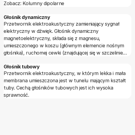
Zobacz: Kolumny dipolarne
Głośnik dynamiczny
Przetwornik elektroakustyczny zamieniający sygnał
elektryczny w dźwięk. Głośnik dynamiczny
magnetoelektryczny, składa się z magnesu,
umieszczonego w koszu (głównym elemencie nośnym
głośnika), ruchomej cewki (znajdującej się w szczelinie
magnesu), połączonej z nią membrany oraz kopułki
Głośnik tubowy
przeciwpyłowej (chroniącej szczelinę magnesu przed
Przetwornik elektroakustyczny, w którym lekka i mała
zanieczyszczeniami).
membrana umieszczona jest w tunelu mającym kształt
tuby. Cechą głośników tubowych jest ich wysoka
sprawność.