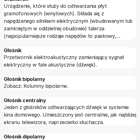
Urządzenie, które służy do odtwarzania płyt
gramofonowych (winylowych). Składa się z
napędzanego silnikiem elektrycznym (wbudowanym lub
zamkniętym w oddzielnej obudowie) talerza
(najpopularniejsze rodzaje napędów to paskowy,
bezpośredni oraz strunowy) oraz umieszczonej na
Głośnik
ramieniu wkładki z igłą.
Przetwornik elektroakustyczny zamieniający sygnał
elektryczny w fale akustyczne (dźwięk).
Głośnik bipolarny
Zobacz: Kolumny bipolarne.
Głośnik centralny
Jeden z głośników odtwarzających dźwięk w systemie
kina domowego. Umieszczony jest centralnie, jak najbliżej
ekranu telewizora, naprzeciwko słuchacza.
Głośnik dipolarny