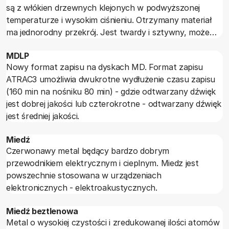
są z włókien drzewnych klejonych w podwyższonej
temperaturze i wysokim ciśnieniu. Otrzymany materiał
ma jednorodny przekrój. Jest twardy i sztywny, może
być wykańczany okleinami naturalnymi lub tylko
MDLP
lakierem.
Nowy format zapisu na dyskach MD. Format zapisu
ATRAC3 umożliwia dwukrotne wydłużenie czasu zapisu
(160 min na nośniku 80 min) - gdzie odtwarzany dźwięk
jest dobrej jakości lub czterokrotne - odtwarzany dźwięk
jest średniej jakości.
Miedź
Czerwonawy metal będący bardzo dobrym
przewodnikiem elektrycznym i cieplnym. Miedz jest
powszechnie stosowana w urządzeniach
elektronicznych - elektroakustycznych.
Miedź beztlenowa
Metal o wysokiej czystości i zredukowanej ilości atomów