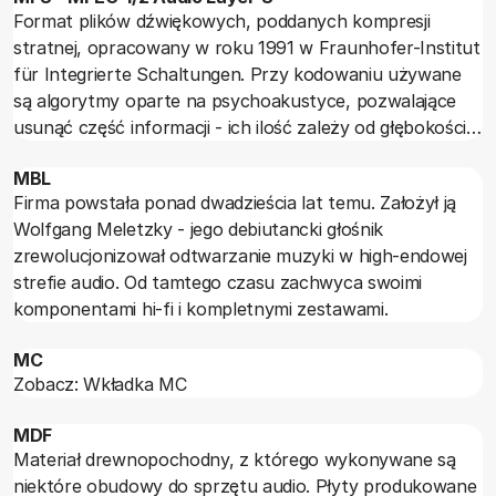
Format plików dźwiękowych, poddanych kompresji
stratnej, opracowany w roku 1991 w Fraunhofer-Institut
für Integrierte Schaltungen. Przy kodowaniu używane
są algorytmy oparte na psychoakustyce, pozwalające
usunąć część informacji - ich ilość zależy od głębokości
kompresji. "Rozpakowany" sygnał nie jest więc taki sam
MBL
jak przed kodowaniem.
Firma powstała ponad dwadzieścia lat temu. Założył ją
Wolfgang Meletzky - jego debiutancki głośnik
zrewolucjonizował odtwarzanie muzyki w high-endowej
strefie audio. Od tamtego czasu zachwyca swoimi
komponentami hi-fi i kompletnymi zestawami.
MC
Zobacz: Wkładka MC
MDF
Materiał drewnopochodny, z którego wykonywane są
niektóre obudowy do sprzętu audio. Płyty produkowane