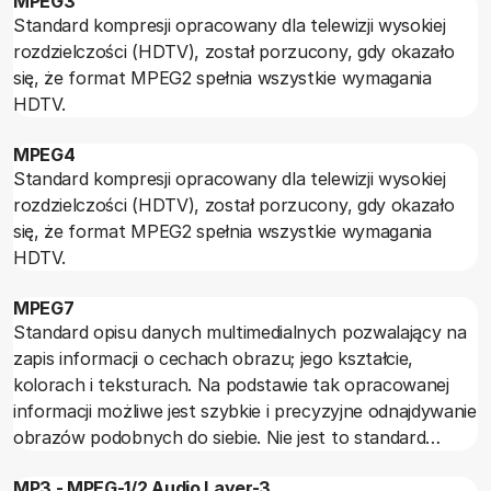
MPEG3
informacja składająca się z opisów: wysokości dźwięku,
nominalna należy traktować bardzo ostrożnie. Są to
Standard kompresji opracowany dla telewizji wysokiej
jego natężenia, modulacji itp. (jednocześnie dla 16
wprawdzie parametry istotne, bo ze względu na
rozdzielczości (HDTV), został porzucony, gdy okazało
kanałów). Ostatnio szeregowy standard MIDI został
charakter sygnału muzycznego nadwyżka mocy
się, że format MPEG2 spełnia wszystkie wymagania
zastąpiony przez MIDI USB.
chwilowej ponad wartość mocy średniej (czyli
HDTV.
nominalnej) jest bardzo istotna, ale porównując ten
parametr dla różnych wzmacniaczy trzeba zwrócić
MPEG4
uwagę na porównywalność definicji i warunków pomiaru.
Standard kompresji opracowany dla telewizji wysokiej
rozdzielczości (HDTV), został porzucony, gdy okazało
się, że format MPEG2 spełnia wszystkie wymagania
HDTV.
MPEG7
Standard opisu danych multimedialnych pozwalający na
zapis informacji o cechach obrazu; jego kształcie,
kolorach i teksturach. Na podstawie tak opracowanej
informacji możliwe jest szybkie i precyzyjne odnajdywanie
obrazów podobnych do siebie. Nie jest to standard
określający metodę kodowania ruchomego obrazu lub
MP3 - MPEG-1/2 Audio Layer-3
dźwięku.