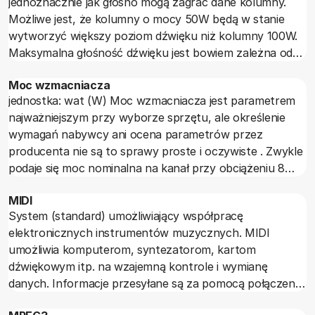
jednoznacznie jak głośno mogą zagrać dane kolumny.
Możliwe jest, że kolumny o mocy 50W będą w stanie
wytworzyć większy poziom dźwięku niż kolumny 100W.
Maksymalna głośność dźwięku jest bowiem zależna od
sprawności z jaką przetwarzana jest energia elektryczna
Moc wzmacniacza
w energię akustyczną, a także od konstrukcji
jednostka: wat (W) Moc wzmacniacza jest parametrem
mechanicznej kolumny, od powierzchni głośników,
najważniejszym przy wyborze sprzętu, ale określenie
zakresu wychyleń membran, przekrojów tuneli bass
wymagań nabywcy ani ocena parametrów przez
reflexu czy też wielkości membrany biernej. Nie należy
producenta nie są to sprawy proste i oczywiste . Zwykle
kupować wzmacniacza o mocy mniejszej niż to zaleca
podaje się moc nominalna na kanał przy obciążeniu 8
producent kolumn. Oprócz mocy nominalnej podaje się
omów. Oprócz mocy nominalnej na 8 omach podaje się
też czasami moc szczytową, która przyjmuje większe
MIDI
też moc na obciążeniu 4 omów. We wzmacniaczu o
wartości.
System (standard) umożliwiający współpracę
zerowej impedancji wyjściowej powinna ona być dwa razy
elektronicznych instrumentów muzycznych. MIDI
większa niż na 8 omach. Jednak w rzeczywistych
umożliwia komputerom, syntezatorom, kartom
wzmacniaczach zadowalającym wynikiem jest, jeśli moc
dźwiękowym itp. na wzajemną kontrole i wymianę
na 4 omach jest o 50-70 procent większa niż na 8
danych. Informacje przesyłane są za pomocą połączenia
omach. Wszelkie informacje o mocy chwilowej,
szeregowego. Przekazywana jest standardowa
szczytowej, impulsowej czy jakiejkolwiek innej niż moc