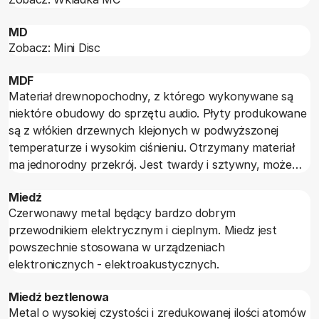
MD
Zobacz: Mini Disc
MDF
Materiał drewnopochodny, z którego wykonywane są
niektóre obudowy do sprzętu audio. Płyty produkowane
są z włókien drzewnych klejonych w podwyższonej
temperaturze i wysokim ciśnieniu. Otrzymany materiał
ma jednorodny przekrój. Jest twardy i sztywny, może
być wykańczany okleinami naturalnymi lub tylko
Miedź
lakierem.
Czerwonawy metal będący bardzo dobrym
przewodnikiem elektrycznym i cieplnym. Miedz jest
powszechnie stosowana w urządzeniach
elektronicznych - elektroakustycznych.
Miedź beztlenowa
Metal o wysokiej czystości i zredukowanej ilości atomów