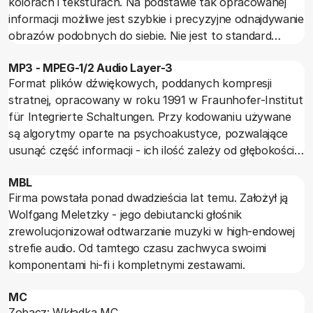
kolorach i teksturach. Na podstawie tak opracowanej
informacji możliwe jest szybkie i precyzyjne odnajdywanie
obrazów podobnych do siebie. Nie jest to standard
określający metodę kodowania ruchomego obrazu lub
MP3 - MPEG-1/2 Audio Layer-3
dźwięku.
Format plików dźwiękowych, poddanych kompresji
stratnej, opracowany w roku 1991 w Fraunhofer-Institut
für Integrierte Schaltungen. Przy kodowaniu używane
są algorytmy oparte na psychoakustyce, pozwalające
usunąć część informacji - ich ilość zależy od głębokości
kompresji. "Rozpakowany" sygnał nie jest więc taki sam
MBL
jak przed kodowaniem.
Firma powstała ponad dwadzieścia lat temu. Założył ją
Wolfgang Meletzky - jego debiutancki głośnik
zrewolucjonizował odtwarzanie muzyki w high-endowej
strefie audio. Od tamtego czasu zachwyca swoimi
komponentami hi-fi i kompletnymi zestawami.
MC
Zobacz: Wkładka MC