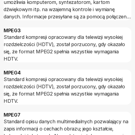
umożliwia komputerom, syntezatorom, kartom
wzmacniaczach zadowalającym wynikiem jest, jeśli moc
dźwiękowym itp. na wzajemną kontrole i wymianę
na 4 omach jest o 50-70 procent większa niż na 8
danych. Informacje przesyłane są za pomocą połączenia
omach. Wszelkie informacje o mocy chwilowej,
szeregowego. Przekazywana jest standardowa
szczytowej, impulsowej czy jakiejkolwiek innej niż moc
MPEG3
informacja składająca się z opisów: wysokości dźwięku,
nominalna należy traktować bardzo ostrożnie. Są to
Standard kompresji opracowany dla telewizji wysokiej
jego natężenia, modulacji itp. (jednocześnie dla 16
wprawdzie parametry istotne, bo ze względu na
rozdzielczości (HDTV), został porzucony, gdy okazało
kanałów). Ostatnio szeregowy standard MIDI został
charakter sygnału muzycznego nadwyżka mocy
się, że format MPEG2 spełnia wszystkie wymagania
zastąpiony przez MIDI USB.
chwilowej ponad wartość mocy średniej (czyli
HDTV.
nominalnej) jest bardzo istotna, ale porównując ten
parametr dla różnych wzmacniaczy trzeba zwrócić
MPEG4
uwagę na porównywalność definicji i warunków pomiaru.
Standard kompresji opracowany dla telewizji wysokiej
rozdzielczości (HDTV), został porzucony, gdy okazało
się, że format MPEG2 spełnia wszystkie wymagania
HDTV.
MPEG7
Standard opisu danych multimedialnych pozwalający na
zapis informacji o cechach obrazu; jego kształcie,