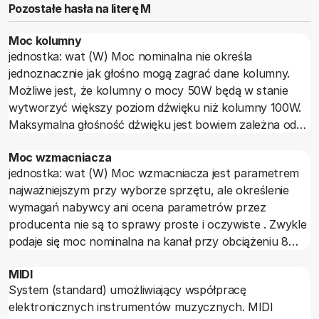
Pozostałe hasła na literę M
Moc kolumny
jednostka: wat (W) Moc nominalna nie określa
jednoznacznie jak głośno mogą zagrać dane kolumny.
Możliwe jest, że kolumny o mocy 50W będą w stanie
wytworzyć większy poziom dźwięku niż kolumny 100W.
Maksymalna głośność dźwięku jest bowiem zależna od
sprawności z jaką przetwarzana jest energia elektryczna
Moc wzmacniacza
w energię akustyczną, a także od konstrukcji
jednostka: wat (W) Moc wzmacniacza jest parametrem
mechanicznej kolumny, od powierzchni głośników,
najważniejszym przy wyborze sprzętu, ale określenie
zakresu wychyleń membran, przekrojów tuneli bass
wymagań nabywcy ani ocena parametrów przez
reflexu czy też wielkości membrany biernej. Nie należy
producenta nie są to sprawy proste i oczywiste . Zwykle
kupować wzmacniacza o mocy mniejszej niż to zaleca
podaje się moc nominalna na kanał przy obciążeniu 8
producent kolumn. Oprócz mocy nominalnej podaje się
omów. Oprócz mocy nominalnej na 8 omach podaje się
też czasami moc szczytową, która przyjmuje większe
MIDI
też moc na obciążeniu 4 omów. We wzmacniaczu o
wartości.
System (standard) umożliwiający współpracę
zerowej impedancji wyjściowej powinna ona być dwa razy
elektronicznych instrumentów muzycznych. MIDI
większa niż na 8 omach. Jednak w rzeczywistych