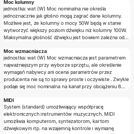
Moc kolumny
jednostka: wat (W) Moc nominalna nie określa
jednoznacznie jak głośno mogą zagrać dane kolumny.
Możliwe jest, że kolumny o mocy 50W będą w stanie
wytworzyć większy poziom dźwięku niż kolumny 100W.
Maksymalna głośność dźwięku jest bowiem zależna od
sprawności z jaką przetwarzana jest energia elektryczna
Moc wzmacniacza
w energię akustyczną, a także od konstrukcji
jednostka: wat (W) Moc wzmacniacza jest parametrem
mechanicznej kolumny, od powierzchni głośników,
najważniejszym przy wyborze sprzętu, ale określenie
zakresu wychyleń membran, przekrojów tuneli bass
wymagań nabywcy ani ocena parametrów przez
reflexu czy też wielkości membrany biernej. Nie należy
producenta nie są to sprawy proste i oczywiste . Zwykle
kupować wzmacniacza o mocy mniejszej niż to zaleca
podaje się moc nominalna na kanał przy obciążeniu 8
producent kolumn. Oprócz mocy nominalnej podaje się
omów. Oprócz mocy nominalnej na 8 omach podaje się
też czasami moc szczytową, która przyjmuje większe
MIDI
też moc na obciążeniu 4 omów. We wzmacniaczu o
wartości.
System (standard) umożliwiający współpracę
zerowej impedancji wyjściowej powinna ona być dwa razy
elektronicznych instrumentów muzycznych. MIDI
większa niż na 8 omach. Jednak w rzeczywistych
umożliwia komputerom, syntezatorom, kartom
wzmacniaczach zadowalającym wynikiem jest, jeśli moc
dźwiękowym itp. na wzajemną kontrole i wymianę
na 4 omach jest o 50-70 procent większa niż na 8