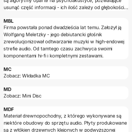
są algorytmy oparte na psychoakustyce, pozwalające
usunąć część informacji - ich ilość zależy od głębokości
kompresji. "Rozpakowany" sygnał nie jest więc taki sam
MBL
jak przed kodowaniem.
Firma powstała ponad dwadzieścia lat temu. Założył ją
Wolfgang Meletzky - jego debiutancki głośnik
zrewolucjonizował odtwarzanie muzyki w high-endowej
strefie audio. Od tamtego czasu zachwyca swoimi
komponentami hi-fi i kompletnymi zestawami.
MC
Zobacz: Wkładka MC
MD
Zobacz: Mini Disc
MDF
Materiał drewnopochodny, z którego wykonywane są
niektóre obudowy do sprzętu audio. Płyty produkowane
są z włókien drzewnych klejonych w podwyższonej