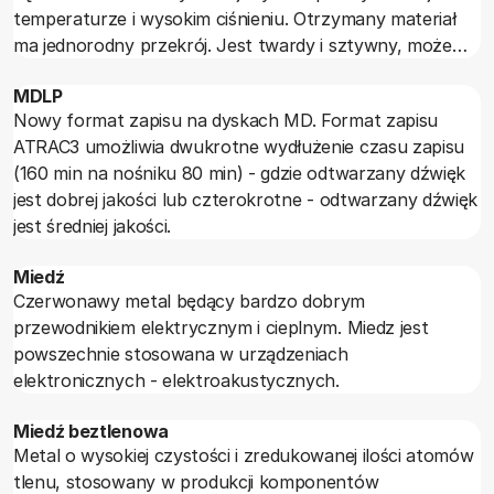
temperaturze i wysokim ciśnieniu. Otrzymany materiał
ma jednorodny przekrój. Jest twardy i sztywny, może
być wykańczany okleinami naturalnymi lub tylko
MDLP
lakierem.
Nowy format zapisu na dyskach MD. Format zapisu
ATRAC3 umożliwia dwukrotne wydłużenie czasu zapisu
(160 min na nośniku 80 min) - gdzie odtwarzany dźwięk
jest dobrej jakości lub czterokrotne - odtwarzany dźwięk
jest średniej jakości.
Miedź
Czerwonawy metal będący bardzo dobrym
przewodnikiem elektrycznym i cieplnym. Miedz jest
powszechnie stosowana w urządzeniach
elektronicznych - elektroakustycznych.
Miedź beztlenowa
Metal o wysokiej czystości i zredukowanej ilości atomów
tlenu, stosowany w produkcji komponentów