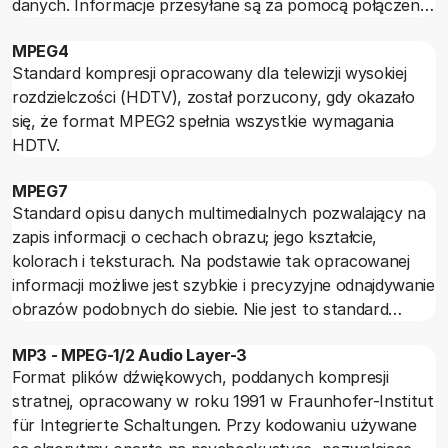
danych. Informacje przesyłane są za pomocą połączenia
omach. Wszelkie informacje o mocy chwilowej,
szeregowego. Przekazywana jest standardowa
szczytowej, impulsowej czy jakiejkolwiek innej niż moc
MPEG4
informacja składająca się z opisów: wysokości dźwięku,
nominalna należy traktować bardzo ostrożnie. Są to
Standard kompresji opracowany dla telewizji wysokiej
jego natężenia, modulacji itp. (jednocześnie dla 16
wprawdzie parametry istotne, bo ze względu na
rozdzielczości (HDTV), został porzucony, gdy okazało
kanałów). Ostatnio szeregowy standard MIDI został
charakter sygnału muzycznego nadwyżka mocy
się, że format MPEG2 spełnia wszystkie wymagania
zastąpiony przez MIDI USB.
chwilowej ponad wartość mocy średniej (czyli
HDTV.
nominalnej) jest bardzo istotna, ale porównując ten
parametr dla różnych wzmacniaczy trzeba zwrócić
MPEG7
uwagę na porównywalność definicji i warunków pomiaru.
Standard opisu danych multimedialnych pozwalający na
zapis informacji o cechach obrazu; jego kształcie,
kolorach i teksturach. Na podstawie tak opracowanej
informacji możliwe jest szybkie i precyzyjne odnajdywanie
obrazów podobnych do siebie. Nie jest to standard
określający metodę kodowania ruchomego obrazu lub
MP3 - MPEG-1/2 Audio Layer-3
dźwięku.
Format plików dźwiękowych, poddanych kompresji
stratnej, opracowany w roku 1991 w Fraunhofer-Institut
für Integrierte Schaltungen. Przy kodowaniu używane