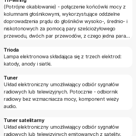
(Potrójne okablowanie) - połączenie końcówki mocy z
kolumnami głośnikowymi, wykorzystujące oddzielne
doprowadzenia prądu do głośników wysoko-, średnio- i
niskotonowych za pomocą pary sześciożyłowego
przewodu, dwóch par przewodów, z czego jedna para
musi posiadać co najmniej cztery żyły, lub trzech par
Trioda
przewodów dwużyłowych. Rozwiązanie lansowane przez
Lampa elektronowa składająca się z trzech elektrod:
prawdziwych audiofili, mające na celu poprawienie jakości
katody, anody i siatki.
brzmienia odtwarzanych dźwięków, ich szczegółowości i
przestrzenności.
Tuner
Układ elektroniczny umożliwiający odbiór sygnałów
radiowych lub telewizyjnych. Potocznie - odbiornik
radiowy bez wzmacniacza mocy, komponent wieży
audio.
Tuner satelitarny
Układ elektroniczny umożliwiający odbiór sygnałów
radiowych lub telewizyjnych emitowanych z satelity.