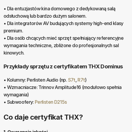
• Dla entuzjastów kina domowego z dedykowaną salą
odsłuchową lub bardzo dużym salonem.
• Dla integratorów AV budujących systemy high-end klasy
premium.
• Dla osób chcących mieć sprzęt spełniający referencyjne
wymagania techniczne, zbliżone do profesjonalnych sal
kinowych.
Przykłady sprzętu z certyfikatem THX Dominus
• Kolumny: Perlisten Audio (np.
S7t
,
R7t
)
• Wzmacniacze: Trinnov Amplitude16 (modułowo spełnia
wymagania)
• Subwoofery:
Perlisten D215s
Co daje certyfikat THX?