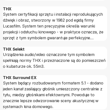
jest znacząca. Norma hi-fi określa dopuszczalny udział
THX
zniekształceń dźwięku jako 1%.
System certyfikacji sprzętu i instalacji reprodukujących
dźwięk i obraz, stworzony w 1982 pod egidą firmy
Lucasfilm. System ten precyzyjnie określa warunki
projekcji i odsłuchu kinowego - w praktyce oznacza, że
sprzęt z tym symbolem gwarantuje perfekcyjne
tworzenie bardzo wysokiej jakości kina domowego.
THX Selekt
Urządzenia są testowane na jakość obrazu i dźwięku, na
Urządzenia audio/video oznaczone tym symbolem
łatwość obsługi, ergonomię oraz niezawodność.
spełniają normy THX i przeznaczone są do pomieszczeń
o kubaturze ok. 55m3.
THX Surround EX
System będący rozbudowanym formatem 5.1 - dodano
jeden kanał zasilający głośnik umieszczony centralnie z
tyłu, miedzy głośnikami efektownymi. Powoduje to
znacznie lepsze odwzorowanie sceny akustycznej w
systemach kina domowego.