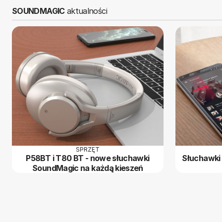
SOUNDMAGIC
aktualności
SPRZĘT
P58BT i T80 BT - nowe słuchawki
Słuchawk
SoundMagic na każdą kieszeń