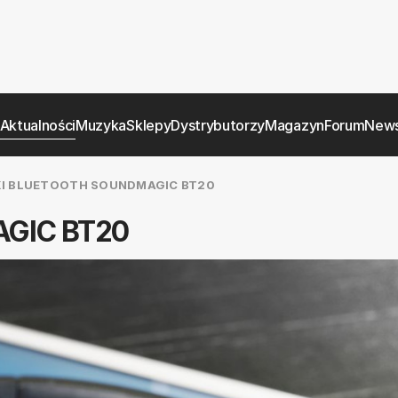
Aktualności
Muzyka
Sklepy
Dystrybutorzy
Magazyn
Forum
News
I BLUETOOTH SOUNDMAGIC BT20
AGIC BT20