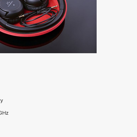
wy
 GHz