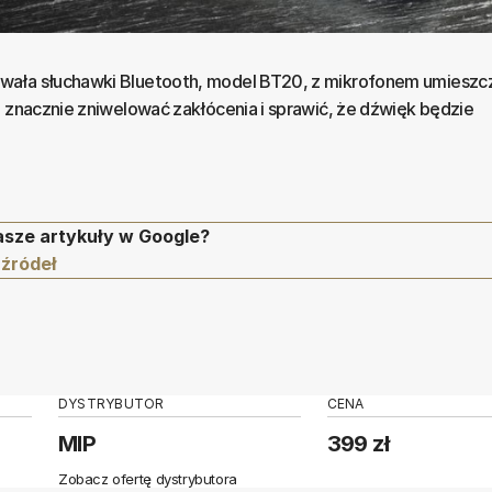
wała słuchawki Bluetooth, model BT20, z mikrofonem umieszc
a znacznie zniwelować zakłócenia i sprawić, że dźwięk będzie
asze artykuły w Google?
 źródeł
DYSTRYBUTOR
CENA
MIP
399 zł
Zobacz ofertę dystrybutora