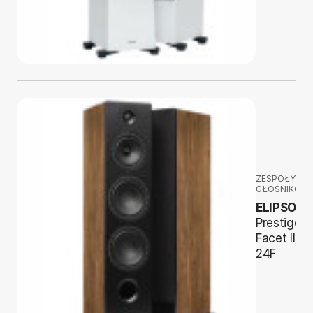
ZESPOŁY
GŁOŚNIKOW
ELIPSON
Prestige
Facet II
24F