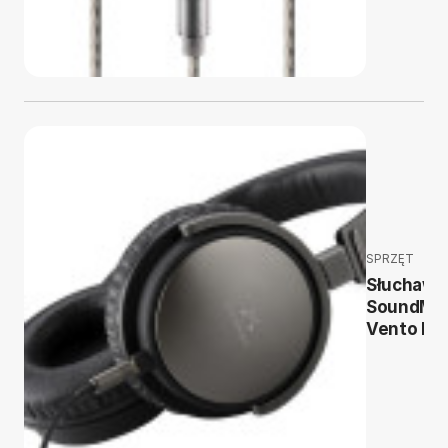
SPRZĘT
Słuchawk
SoundMa
Vento P5