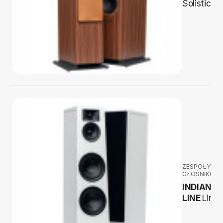
Solistice 
ZESPOŁY
GŁOŚNIKOW
INDIANA
LINE
Lira 