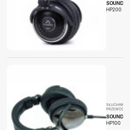
SOUNDMA
HP200
SŁUCHAWKI
PRZEWODOW
SOUNDMA
HP100