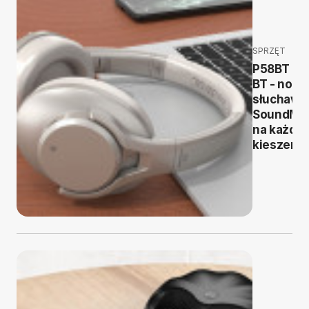
SPRZĘT
P58BT i T
BT - nowe
słuchawk
SoundMa
na każdą
kieszeń