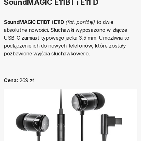
SoundMAGIC E11BT i E11 D
SoundMAGIC E11BT i E11D
(fot. poniżej)
to dwie
absolutne nowości. Słuchawki wyposażono w złącze
USB-C zamiast typowego jacka 3,5 mm. Umożliwia to
podłączenie ich do nowych telefonów, które zostały
pozbawione wyjścia słuchawkowego.
Cena:
269 zł