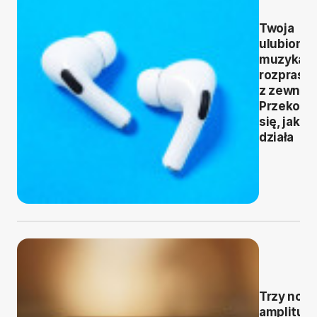
Twoja
ulubiona
muzyka b
rozprasz
z zewnąt
Przekona
się, jak to
działa
Trzy now
amplitun