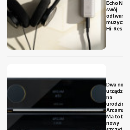
Echo Nan
swój
odtwarza
muzyczn
Hi-Res
Dwa now
urządzen
na
urodziny
Arcama.
Ma to być
nowy
szczyt