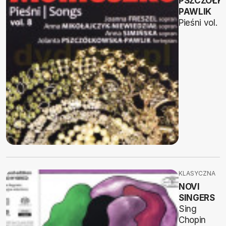
PSZCZÓŁK
PAWLIK
Pieśni vol. 8
KLASYCZNA
NOVI
SINGERS
Sing
Chopin