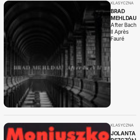
KLASYCZNA
BRAD
MEHLDAU
After Bach
II Après
Fauré
KLASYCZNA
JOLANTA