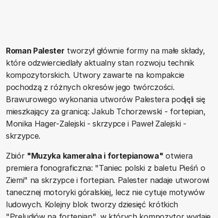
Roman Palester
tworzył głównie formy na małe składy,
które odzwierciedlały aktualny stan rozwoju technik
kompozytorskich. Utwory zawarte na kompakcie
pochodzą z różnych okresów jego twórczości.
Brawurowego wykonania utworów Palestera podjęli się
mieszkający za granicą: Jakub Tchorzewski - fortepian,
Monika Hager-Zalejski - skrzypce i Paweł Zalejski -
skrzypce.
Zbiór
"Muzyka kameralna i fortepianowa"
otwiera
premiera fonograficzna: "Taniec polski z baletu Pieśń o
Ziemi" na skrzypce i fortepian. Palester nadaje utworowi
tanecznej motoryki góralskiej, lecz nie cytuje motywów
ludowych. Kolejny blok tworzy dziesięć krótkich
"Preludiów na fortepian", w których kompozytor wydaje