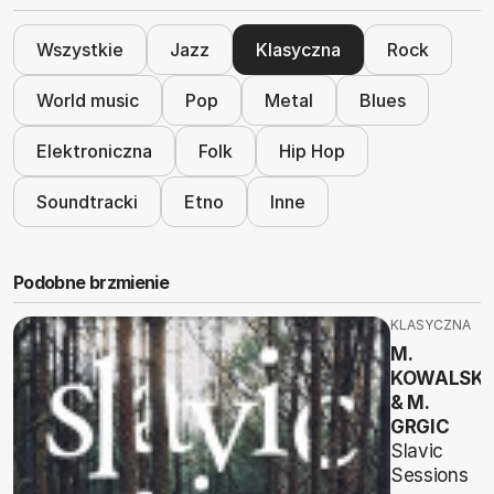
Wszystkie
Jazz
Klasyczna
Rock
World music
Pop
Metal
Blues
Elektroniczna
Folk
Hip Hop
Soundtracki
Etno
Inne
Podobne brzmienie
KLASYCZNA
M.
KOWALSKI
& M.
GRGIC
Slavic
Sessions