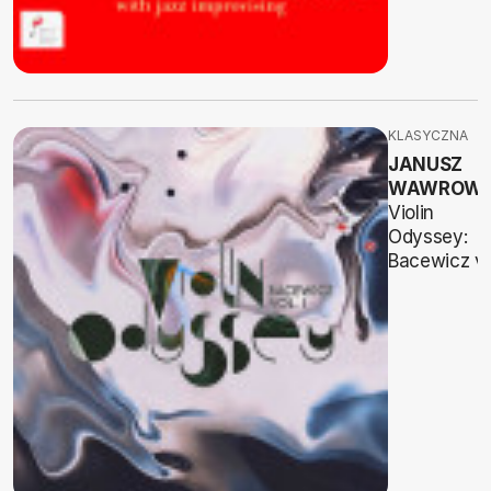
KLASYCZNA
JANUSZ
WAWROWS
Violin
Odyssey:
Bacewicz vo