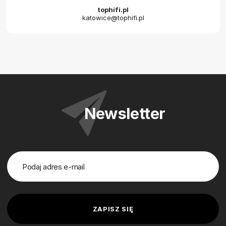
tophifi.pl
katowice@tophifi.pl
Newsletter