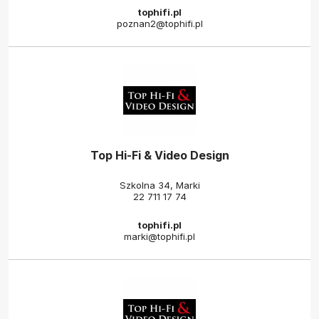
tophifi.pl
poznan2@tophifi.pl
Top Hi-Fi & Video Design
Szkolna 34, Marki
22 711 17 74
tophifi.pl
marki@tophifi.pl