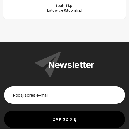
tophifi.pl
katowice@tophifi.pl
Newsletter