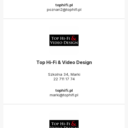
tophifi.pl
poznan2@tophifi.pl
Top Hi-Fi & Video Design
Szkolna 34, Marki
22 711 17 74
tophifi.pl
marki@tophifi.pl