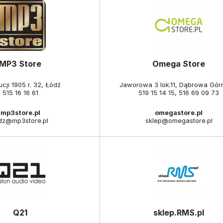
MP3 Store
Omega Store
cji 1905 r. 32, Łódź
Jaworowa 3 lok.11, Dąbrowa Gór
515 16 16 61
519 15 14 15
,
516 69 09 73
mp3store.pl
omegastore.pl
dz@mp3store.pl
sklep@omegastore.pl
Q21
sklep.RMS.pl