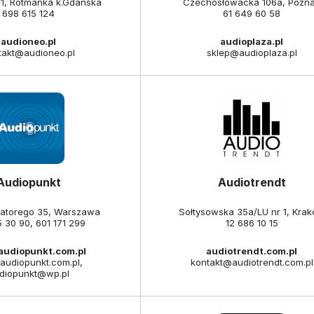
 1, Rotmanka k.Gdańska
Czechosłowacka 106a, Pozn
698 615 124
61 649 60 58
audioneo.pl
audioplaza.pl
takt@audioneo.pl
sklep@audioplaza.pl
Audiopunkt
Audiotrendt
Batorego 35, Warszawa
Sołtysowska 35a/LU nr 1, Kra
5 30 90
,
601 171 299
12 686 10 15
.audiopunkt.com.pl
audiotrendt.com.pl
audiopunkt.com.pl,
kontakt@audiotrendt.com.pl
diopunkt@wp.pl