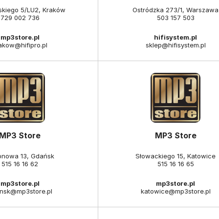
kiego 5/LU2, Kraków
Ostródzka 273/1, Warszawa
729 002 736
503 157 503
mp3store.pl
hifisystem.pl
akow@hifipro.pl
sklep@hifisystem.pl
MP3 Store
MP3 Store
onowa 13, Gdańsk
Słowackiego 15, Katowice
515 16 16 62
515 16 16 65
mp3store.pl
mp3store.pl
nsk@mp3store.pl
katowice@mp3store.pl