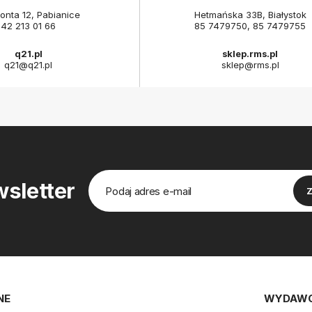
onta 12, Pabianice
Hetmańska 33B, Białystok
42 213 01 66
85 7479750
,
85 7479755
q21.pl
sklep.rms.pl
q21@q21.pl
sklep@rms.pl
sletter
NE
WYDAW