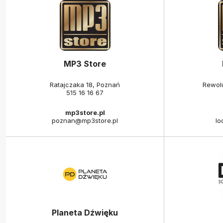
MP3 Store
Ratajczaka 18, Poznań
Rewolu
515 16 16 67
mp3store.pl
poznan@mp3store.pl
lo
Planeta Dźwięku