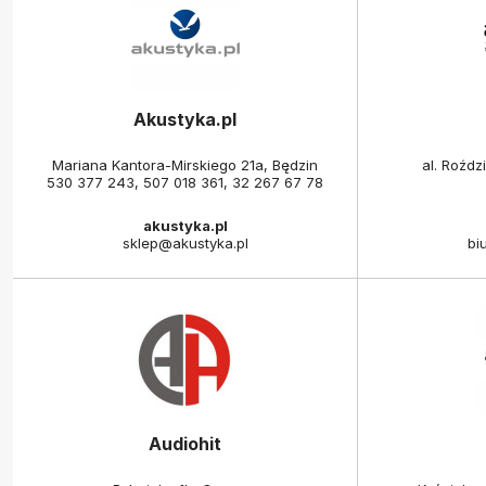
Akustyka.pl
Mariana Kantora-Mirskiego 21a, Będzin
al. Roźdz
530 377 243
,
507 018 361
,
32 267 67 78
akustyka.pl
sklep@akustyka.pl
bi
Audiohit