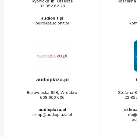
Rybnicka 1b, Orzesze
Kościelna
32 352 62 20
audiohit.pl
biuro@audiohit.pl
kon
audioplaza.pl
Białowieska 65B, Wrocław
Stefana 
668 606 636
22 82
audioplaza.pl
sklep
sklep@audioplaza.pl
info@
au