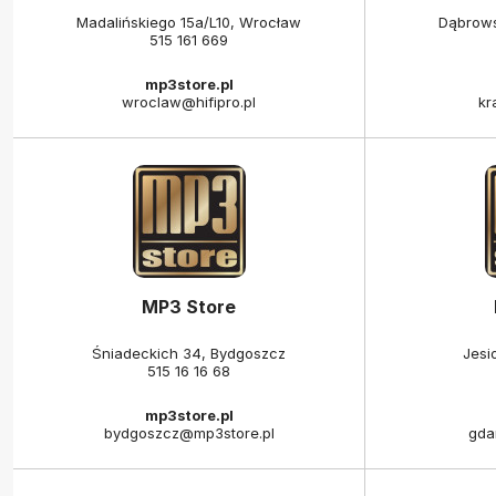
Madalińskiego 15a/L10, Wrocław
Dąbrows
515 161 669
mp3store.pl
wroclaw@hifipro.pl
kr
MP3 Store
Śniadeckich 34, Bydgoszcz
Jesi
515 16 16 68
mp3store.pl
bydgoszcz@mp3store.pl
gda