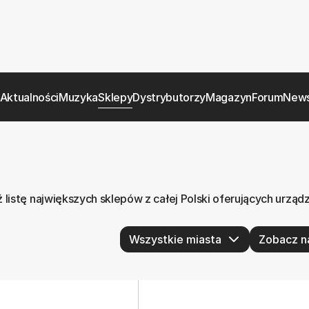
Aktualności
Muzyka
Sklepy
Dystrybutorzy
Magazyn
Forum
News
listę największych sklepów z całej Polski oferujących urząd
Zobacz n