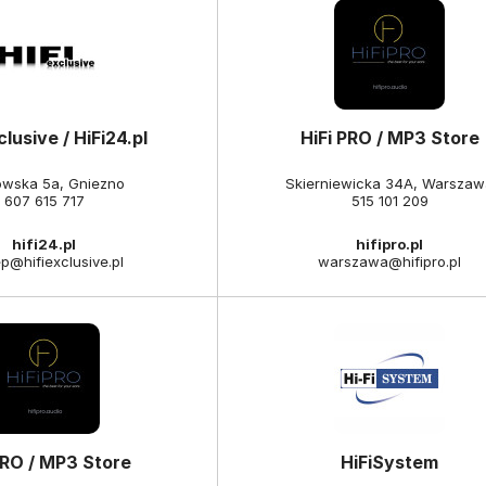
clusive / HiFi24.pl
HiFi PRO / MP3 Store
owska 5a, Gniezno
Skierniewicka 34A, Warsza
607 615 717
515 101 209
hifi24.pl
hifipro.pl
p@hifiexclusive.pl
warszawa@hifipro.pl
PRO / MP3 Store
HiFiSystem