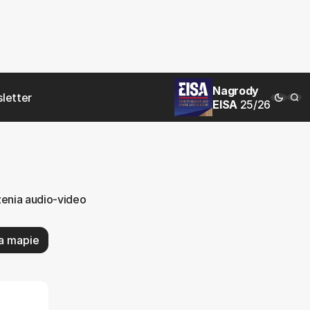
Nagrody
letter
EISA
25/26
zenia audio-video
a mapie