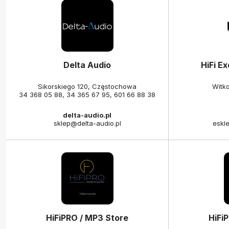
Delta Audio
HiFi Ex
Sikorskiego 120, Częstochowa
Witk
34 368 05 88
,
34 365 67 95
,
601 66 88 38
delta-audio.pl
sklep@delta-audio.pl
eskle
HiFiPRO / MP3 Store
HiFi