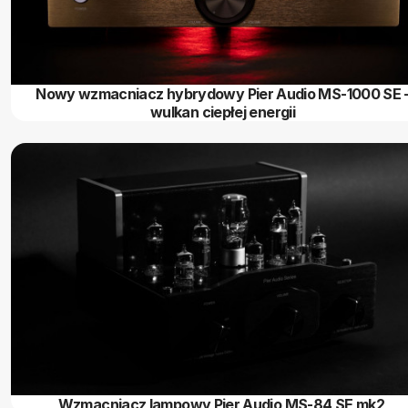
Nowy wzmacniacz hybrydowy Pier Audio MS-1000 SE 
wulkan ciepłej energii
Wzmacniacz lampowy Pier Audio MS-84 SE mk2