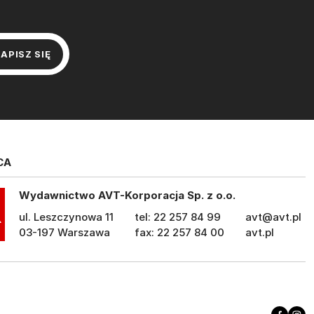
CA
Wydawnictwo AVT-Korporacja Sp. z o.o.
ul. Leszczynowa 11
tel: 22 257 84 99
avt@avt.pl
03-197 Warszawa
fax: 22 257 84 00
avt.pl