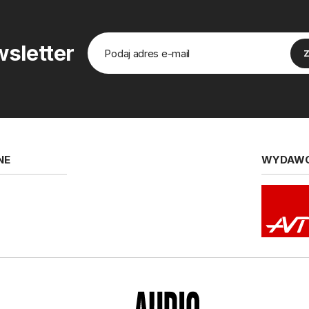
sletter
NE
WYDAW