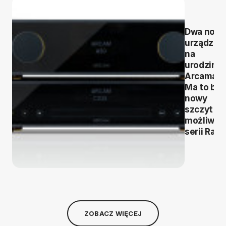
Dwa now
urządzen
na
urodziny
Arcama.
Ma to być
nowy
szczyt
możliwoś
serii Radi
ZOBACZ WIĘCEJ