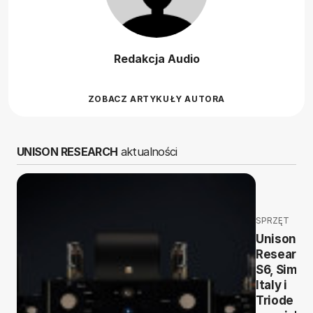
Redakcja Audio
ZOBACZ ARTYKUŁY AUTORA
UNISON RESEARCH
aktualności
SPRZĘT
Unison
Research
S6, Simpl
Italy i
Triode 25