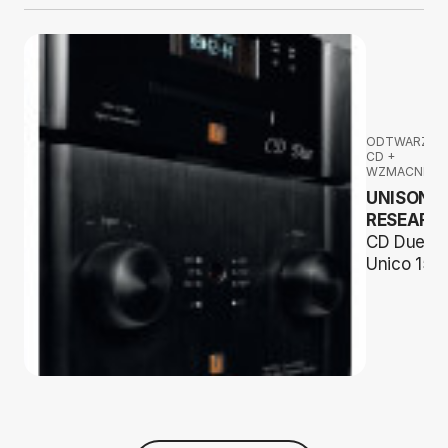
ODTWARZAC
CD +
WZMACNIAC
UNISON
RESEARC
CD Due +
Unico 150