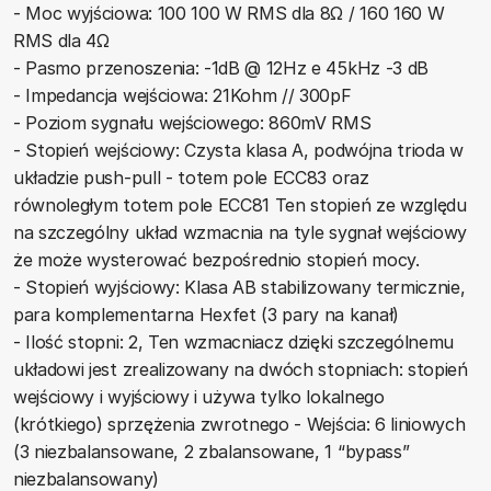
- Moc wyjściowa: 100 100 W RMS dla 8Ω / 160 160 W
RMS dla 4Ω
- Pasmo przenoszenia: -1dB @ 12Hz e 45kHz -3 dB
- Impedancja wejściowa: 21Kohm // 300pF
- Poziom sygnału wejściowego: 860mV RMS
- Stopień wejściowy: Czysta klasa A, podwójna trioda w
układzie push-pull - totem pole ECC83 oraz
równoległym totem pole ECC81 Ten stopień ze względu
na szczególny układ wzmacnia na tyle sygnał wejściowy
że może wysterować bezpośrednio stopień mocy.
- Stopień wyjściowy: Klasa AB stabilizowany termicznie,
para komplementarna Hexfet (3 pary na kanał)
- Ilość stopni: 2, Ten wzmacniacz dzięki szczególnemu
układowi jest zrealizowany na dwóch stopniach: stopień
wejściowy i wyjściowy i używa tylko lokalnego
(krótkiego) sprzężenia zwrotnego - Wejścia: 6 liniowych
(3 niezbalansowane, 2 zbalansowane, 1 “bypass”
niezbalansowany)