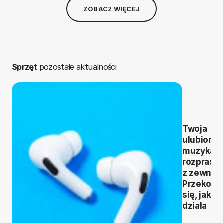
ZOBACZ WIĘCEJ
Sprzęt
pozostałe aktualności
Twoja
ulubiona
muzyka b
rozprasz
z zewnąt
Przekona
się, jak to
działa