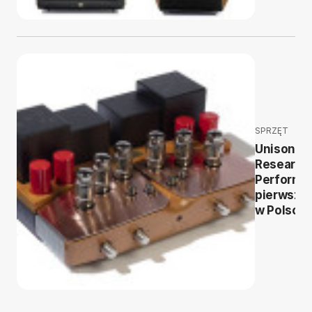
SPRZĘT
Unison
Research
Performa
pierwszy 
w Polsce