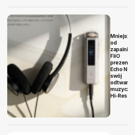
Mniejszy
od
zapalniczk
FiiO
prezentu
Echo Nan
swój
odtwarza
muzyczn
Hi-Res