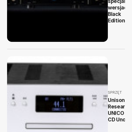
specjaln
wersjach
Black
Edition
SPRZĘT
Unison
Research
UNICO
CD Uno