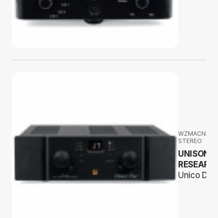
WZMACNIAC
STEREO
UNISON
RESEARC
Unico Due