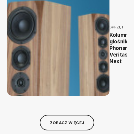
SPRZĘT
Kolumny
głośniko
Phonar
Veritas p
Next
ZOBACZ WIĘCEJ