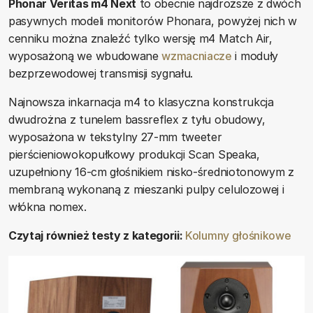
Phonar Veritas m4 Next
to obecnie najdroższe z dwóch
pasywnych modeli monitorów Phonara, powyżej nich w
cenniku można znaleźć tylko wersję m4 Match Air,
wyposażoną we wbudowane
wzmacniacze
i moduły
bezprzewodowej transmisji sygnału.
Najnowsza inkarnacja m4 to klasyczna konstrukcja
dwudrożna z tunelem bassreflex z tyłu obudowy,
wyposażona w tekstylny 27-mm tweeter
pierścieniowokopułkowy produkcji Scan Speaka,
uzupełniony 16-cm głośnikiem nisko-średniotonowym z
membraną wykonaną z mieszanki pulpy celulozowej i
włókna nomex.
Czytaj również testy z kategorii:
Kolumny głośnikowe