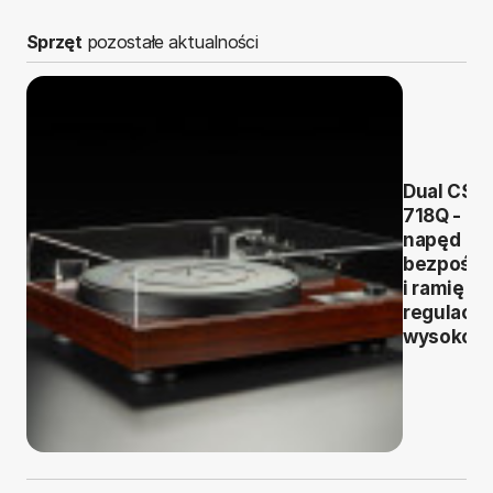
Sprzęt
pozostałe aktualności
Dual CS
718Q -
napęd
bezpośre
i ramię z
regulacją
wysokośc