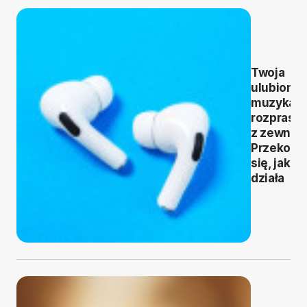
Twoja
ulubiona
muzyka b
rozprasz
z zewnąt
Przekona
się, jak to
działa