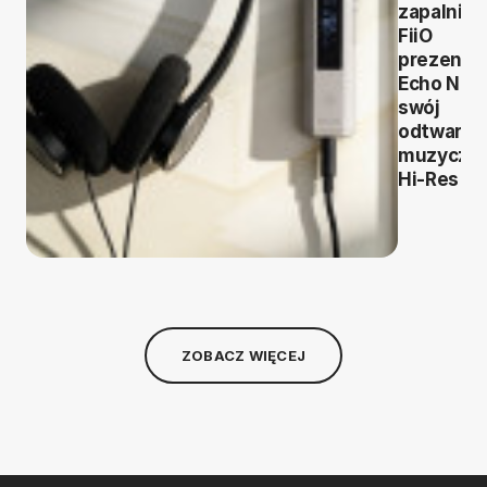
zapalniczk
FiiO
prezentu
Echo Nan
swój
odtwarza
muzyczn
Hi-Res
ZOBACZ WIĘCEJ