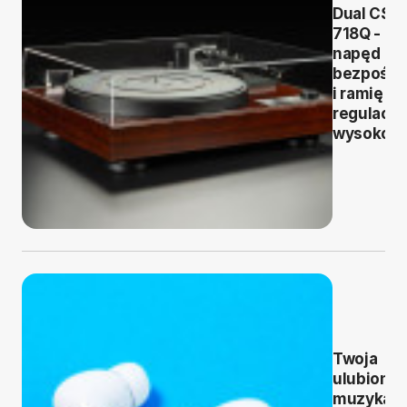
Dual CS
718Q -
napęd
bezpośre
i ramię z
regulacją
wysokośc
Twoja
ulubiona
muzyka b