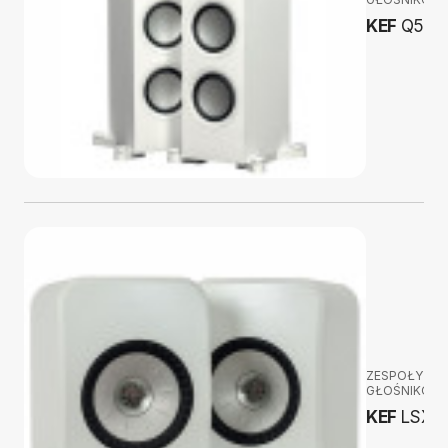
KEF
Q550
ZESPOŁY
GŁOŚNIKOW
KEF
LSX