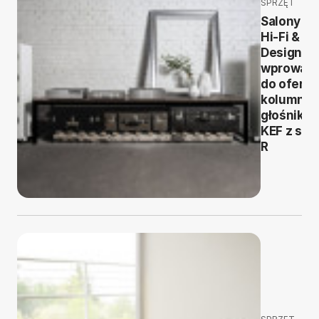
SPRZĘT
Salony T
Hi-Fi & V
Design
wprowadz
do oferty
kolumny
głośniko
KEF z serii
R