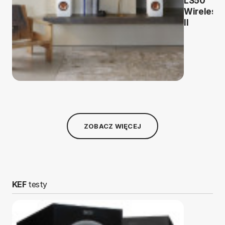
LS50
Wireless
II
ZOBACZ WIĘCEJ
KEF
testy