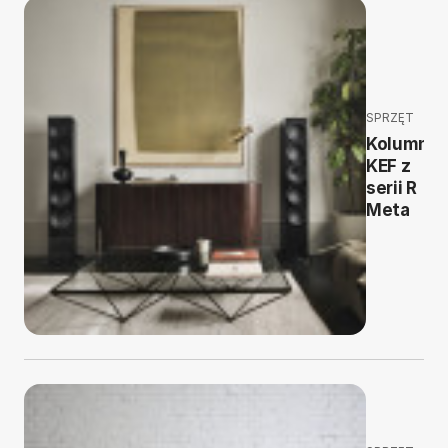
SPRZĘT
Kolumny
KEF z
serii R
Meta