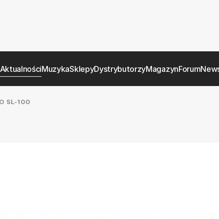
Aktualności
Muzyka
Sklepy
Dystrybutorzy
Magazyn
Forum
News
O SL-100