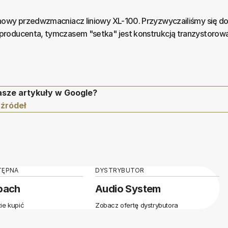
nowy przedwzmacniacz liniowy XL-100. Przyzwyczailiśmy się d
roducenta, tymczasem "setka" jest konstrukcją tranzystorową
asze artykuły w Google?
 źródeł
TĘPNA
DYSTRYBUTOR
pach
Audio System
ie kupić
Zobacz ofertę dystrybutora