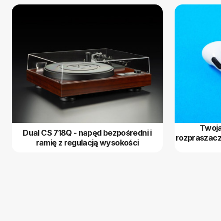
Twoja
Dual CS 718Q - napęd bezpośredni i
rozpraszacz
ramię z regulacją wysokości