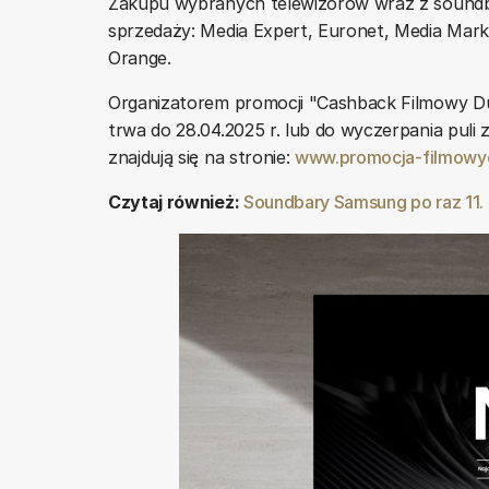
Zakupu wybranych telewizorów wraz z soundb
sprzedaży: Media Expert, Euronet, Media Mar
Orange.
Organizatorem promocji "Cashback Filmowy Due
trwa do 28.04.2025 r. lub do wyczerpania pul
znajdują się na stronie:
www.promocja-filmowyd
Czytaj również:
Soundbary Samsung po raz 11. 