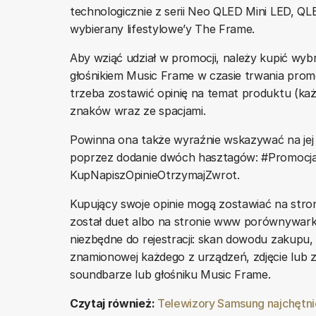
technologicznie z serii Neo QLED Mini LED, QL
wybierany lifestylowe’y The Frame.
Aby wziąć udział w promocji, należy kupić wy
głośnikiem Music Frame w czasie trwania prom
trzeba zostawić opinię na temat produktu (ka
znaków wraz ze spacjami.
Powinna ona także wyraźnie wskazywać na jej
poprzez dodanie dwóch hasztagów: #Promoc
KupNapiszOpinieOtrzymajZwrot.
Kupujący swoje opinie mogą zostawiać na stro
został duet albo na stronie www porównywark
niezbędne do rejestracji: skan dowodu zakupu, 
znamionowej każdego z urządzeń, zdjęcie lub z
soundbarze lub głośniku Music Frame.
Czytaj również:
Telewizory Samsung najchętnie