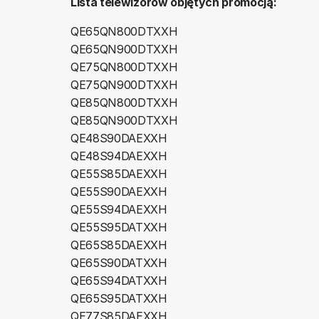
Lista telewizorów objętych promocją:
QE65QN800DTXXH
QE65QN900DTXXH
QE75QN800DTXXH
QE75QN900DTXXH
QE85QN800DTXXH
QE85QN900DTXXH
QE48S90DAEXXH
QE48S94DAEXXH
QE55S85DAEXXH
QE55S90DAEXXH
QE55S94DAEXXH
QE55S95DATXXH
QE65S85DAEXXH
QE65S90DATXXH
QE65S94DATXXH
QE65S95DATXXH
QE77S85DAEXXH