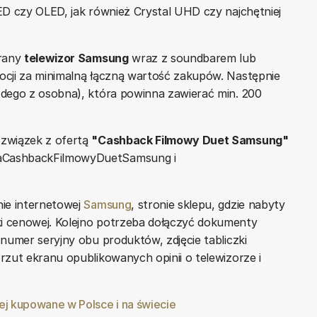
ED czy OLED, jak również Crystal UHD czy najchętniej
brany
telewizor Samsung
wraz z soundbarem lub
ocji za minimalną łączną wartość zakupów. Następnie
żdego z osobna), która powinna zawierać min. 200
 związek z ofertą
"Cashback Filmowy Duet Samsung"
jaCashbackFilmowyDuetSamsung i
nie internetowej
Samsung
, stronie sklepu, gdzie nabyty
i cenowej. Kolejno potrzeba dołączyć dokumenty
numer seryjny obu produktów, zdjęcie tabliczki
rzut ekranu opublikowanych opinii o telewizorze i
j kupowane w Polsce i na świecie