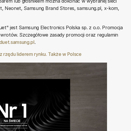
arem lub głośnikiem można dokonać w wybranej sieci
kt, Neonet, Samsung Brand Stores, samsung.pl, x-kom,
t" jest Samsung Electronics Polska sp. z o.o. Promocja
i zwrotów. Szczegółowe zasady promocji oraz regulamin
uet.samsung.pl
.
z rzędu liderem rynku. Także w Polsce