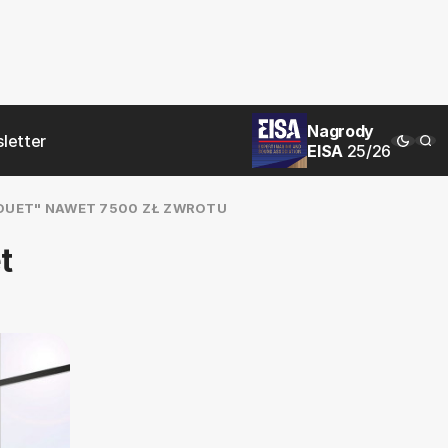
Nagrody
letter
EISA
25/26
DUET" NAWET 7500 ZŁ ZWROTU
t