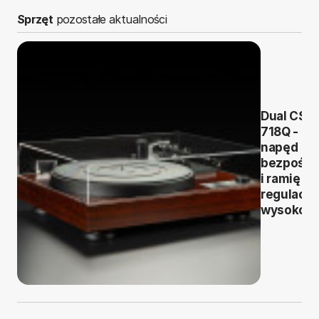
Sprzęt
pozostałe aktualności
Dual CS
718Q -
napęd
bezpośre
i ramię z
regulacją
wysokośc