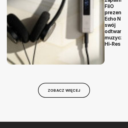
FiiO
prezentu
Echo Nan
swój
odtwarza
muzyczn
Hi-Res
ZOBACZ WIĘCEJ