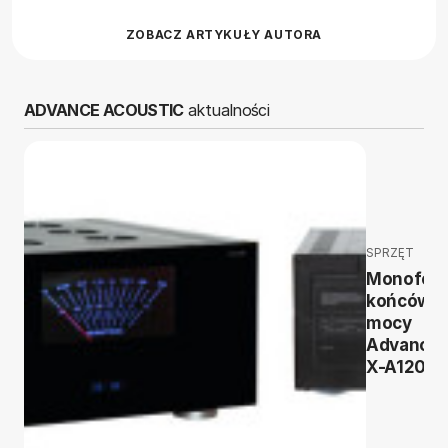
ZOBACZ ARTYKUŁY AUTORA
ADVANCE ACOUSTIC
aktualności
SPRZĘT
Monofoni
końcówk
mocy
Advance 
X-A1200