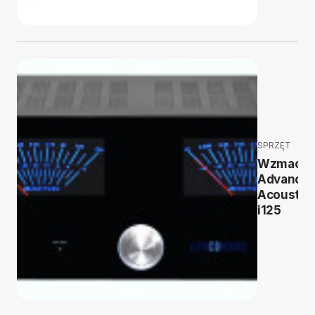
SPRZĘT
Wzmacni
Advance
Acoustic 
i125