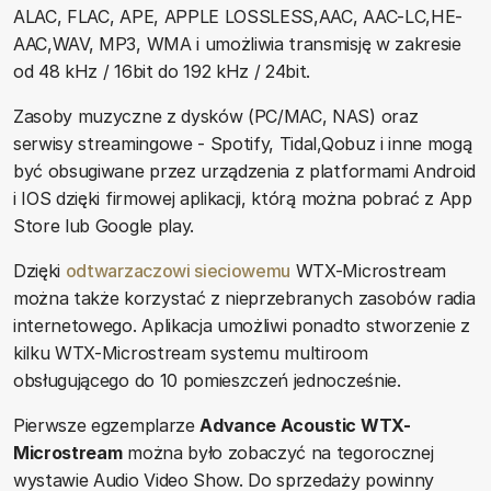
ALAC, FLAC, APE, APPLE LOSSLESS,AAC, AAC-LC,HE-
AAC,WAV, MP3, WMA i umożliwia transmisję w zakresie
od 48 kHz / 16bit do 192 kHz / 24bit.
Zasoby muzyczne z dysków (PC/MAC, NAS) oraz
serwisy streamingowe - Spotify, Tidal,Qobuz i inne mogą
być obsugiwane przez urządzenia z platformami Android
i IOS dzięki firmowej aplikacji, którą można pobrać z App
Store lub Google play.
Dzięki
odtwarzaczowi sieciowemu
WTX-Microstream
można także korzystać z nieprzebranych zasobów radia
internetowego. Aplikacja umożliwi ponadto stworzenie z
kilku WTX-Microstream systemu multiroom
obsługującego do 10 pomieszczeń jednocześnie.
Pierwsze egzemplarze
Advance Acoustic WTX-
Microstream
można było zobaczyć na tegorocznej
wystawie Audio Video Show. Do sprzedaży powinny