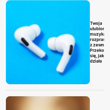
Twoja
ulubiona
muzyka b
rozprasz
z zewnąt
Przekona
się, jak to
działa