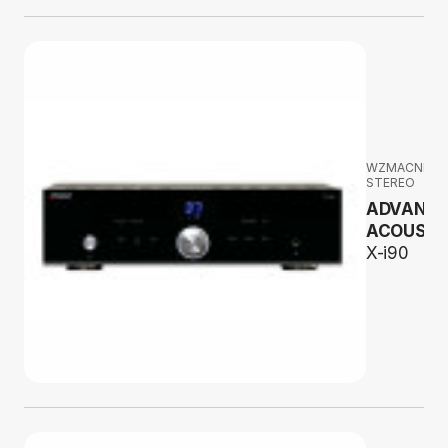
WZMACNIAC
STEREO
ADVANC
ACOUSTI
X-i90