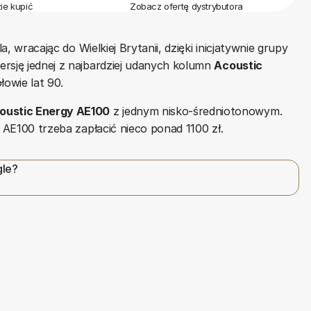
ie kupić
Zobacz ofertę dystrybutora
a, wracając do Wielkiej Brytanii, dzięki inicjatywnie grupy
rsję jednej z najbardziej udanych kolumn
Acoustic
łowie lat 90.
oustic Energy AE100
z jednym nisko-średniotonowym.
a AE100 trzeba zapłacić nieco ponad 1100 zł.
gle?