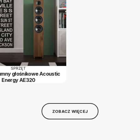
SPRZĘT
umny głośnikowe Acoustic
Energy AE320
ZOBACZ WIĘCEJ