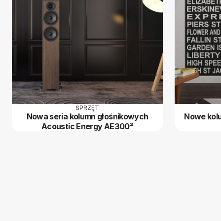
SPRZĘT
Nowa seria kolumn głośnikowych
Nowe kol
Acoustic Energy AE300²