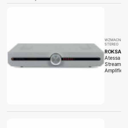
WZMACNIAC
STEREO
ROKSAN
Atessa
Streaming
Amplifier