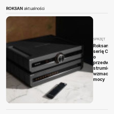
ROKSAN
aktualności
SPRZĘT
Roksan r
serię Cas
o
przedwzm
strumieni
wzmacni
mocy