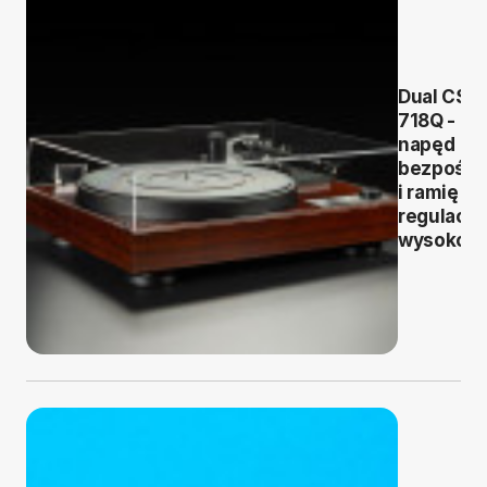
Dual CS
718Q -
napęd
bezpośre
i ramię z
regulacją
wysokośc