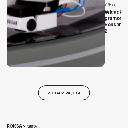
SPRZĘT
Wkładka
gramofo
Roksan C
2
ZOBACZ WIĘCEJ
ROKSAN
testy