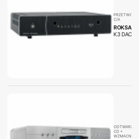
PRZETWORNI
C/A
ROKSAN
K3 DAC
ODTWARZAC
CD +
WZMACNIAC