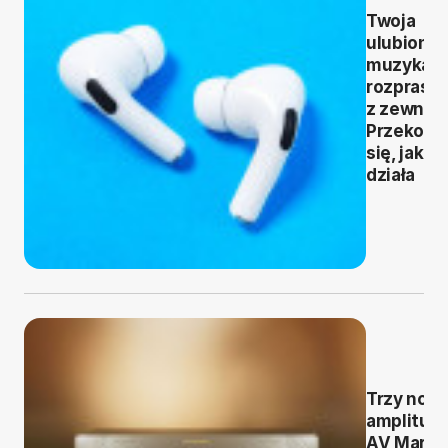
Twoja
ulubiona
muzyka b
rozprasz
z zewnąt
Przekona
się, jak to
działa
Trzy now
amplitun
AV Maran