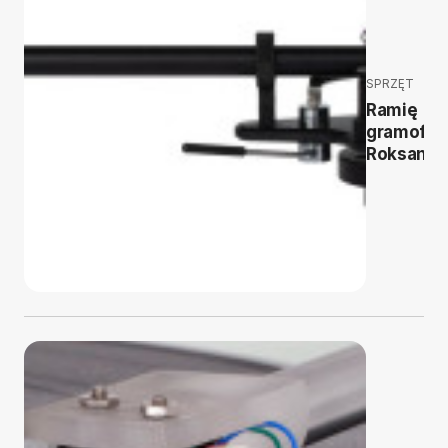
SPRZĘT
Ramię
gramofo
Roksan S