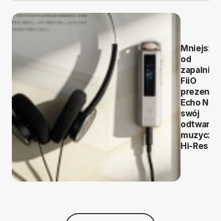
Mniejszy
od
zapalniczk
FiiO
prezentu
Echo Nan
swój
odtwarza
muzyczn
Hi-Res