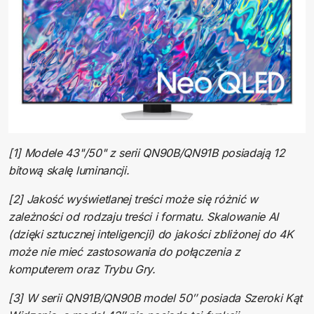
[1] Modele 43"/50" z serii QN90B/QN91B posiadają 12
bitową skalę luminancji.
[2] Jakość wyświetlanej treści może się różnić w
zależności od rodzaju treści i formatu. Skalowanie AI
(dzięki sztucznej inteligencji) do jakości zbliżonej do 4K
może nie mieć zastosowania do połączenia z
komputerem oraz Trybu Gry.
[3] W serii QN91B/QN90B model 50″ posiada Szeroki Kąt