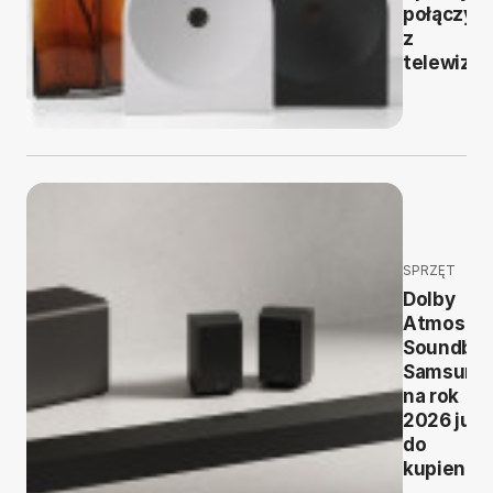
połączysz
z
telewizo
SPRZĘT
Dolby
Atmos i AI
Soundbar
Samsung
na rok
2026 już
do
kupienia