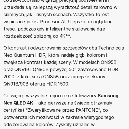
co zaowocowało większą precyzją podświetlenia i
przekłada się na lepszą wyrazistość detali zarówno w
ciemnych, jak i jasnych scenach. Wszystko to jest
wspierane przez Procesor AI. Ulepsza on oglądane
treści, podczas gdy inteligentne skalowanie daje
rozdzielczość zbliżoną do 4K**.
O kontrast i odwzorowanie szczegółów dba Technologia
Neo Quantum HDR, która nadaje głębi kolorom i
zwiększa kontrast każdej sceny. W modelach QN95B
oraz QN91B i QN90B powyżej 50" zastosowano HDR
2000, z kolei seria QN85B oraz mniejsze ekrany
QN91B/90B oferują HDR 1500.
Co więcej, wszystkie tegoroczne telewizory
Samsung
Neo QLED 4K
- jako pierwsze na świecie otrzymały
certyfikat "Zweryfikowane przez PANTONE", co
potwierdza ich możliwości w zakresie wiarygodnego
odwzorowania kolorów. Zyskały uznanie w