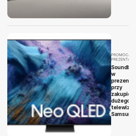
PROMOCJE I
PREZENTACJ
Soundbar
w
prezenci
przy
zakupie
dużego
telewizor
Samsung