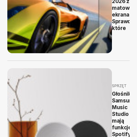
2026 z
matowym
ekranami.
Sprawdź,
które
SPRZĘT
Głośniki
Samsung
Music
Studio -
mają
funkcję
Spotify Ta