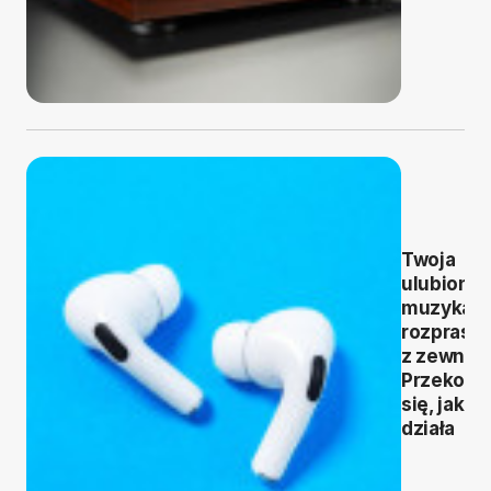
Twoja
ulubiona
muzyka b
rozprasz
z zewnąt
Przekona
się, jak to
działa