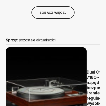
ZOBACZ WIĘCEJ
Sprzęt
pozostałe aktualności
Dual CS
718Q -
napęd
bezpośre
i ramię z
regulacją
wysokośc