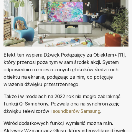
Efekt ten wspiera Dźwięk Podążający za Obiektem+[11],
który przenosi poza tym w sam środek akcji. System
odpowiednio rozmieszczonych głośników śledzi ruch
obiektu na ekranie, podążając za nim, co potęguje
wrażenia dźwięku przestrzennego.
Także i w modelach na 2022 rok nie mogło zabraknąć
funkcji Q-Symphony. Pozwala ona na synchronizację
dźwięku telewizorów i
soundbarów Samsung
.
Wśród dodatkowych funkcji wymienić można m.in.
Aktywny Wzmacniacz Głosu, który intensyfikuje dźwięk