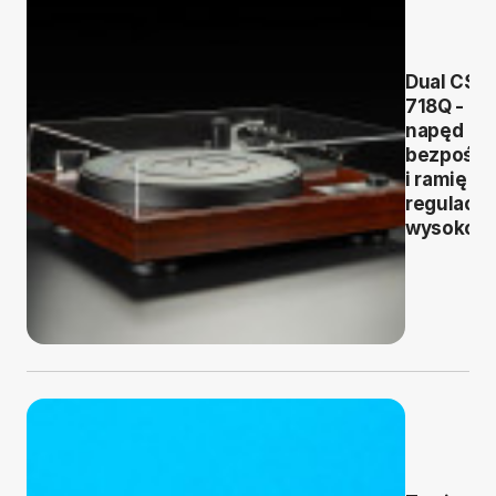
Dual CS
718Q -
napęd
bezpośre
i ramię z
regulacją
wysokośc