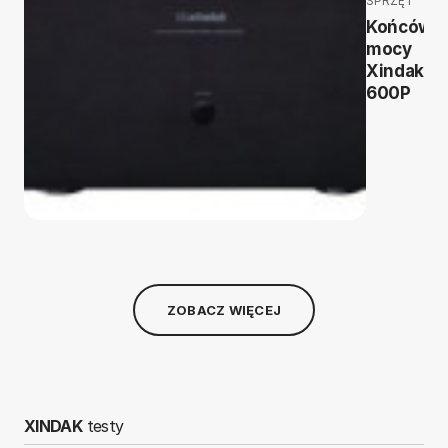
SPRZĘT
Końcówk
mocy
Xindak A-
600P
ZOBACZ WIĘCEJ
XINDAK
testy