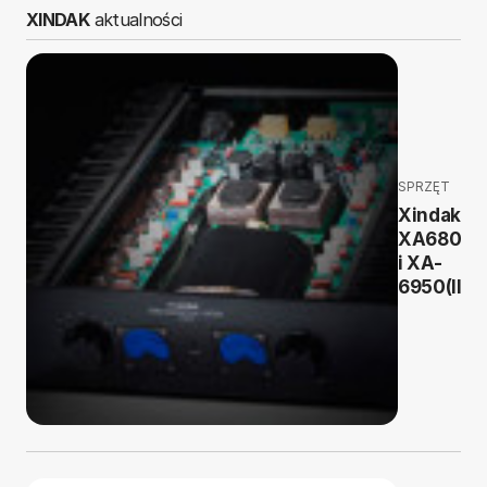
XINDAK
aktualności
SPRZĘT
Xindak
XA6800R(
i XA-
6950(II)