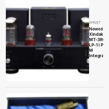
SPRZĘT
Nowości
Xindak:
MT-3RC,
LP-1 i PA-
M
Integrate