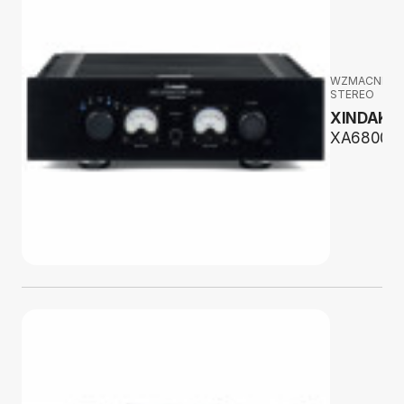
WZMACNIAC
STEREO
XINDAK
XA6800 II