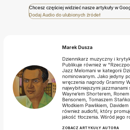
Chcesz częściej widzieć nasze artykuły w Goo
Dodaj Audio do ulubionych źródeł
Marek Dusza
Dziennikarz muzyczny i kryt
Publikuje również w "Rzeczpos
Jazz Melomani w kategorii Dzi
nominowanym. Jako jedyny pol
wręczenia nagrody Grammy Wł
najwybitniejszymi jazzmanami
Wayne’em Shorterem, Ronem
Bensonem, Tomaszem Stańko,
Włodkiem Pawlikiem, Davidem 
również audiofil, który promu
jakość tłoczenia. Wśród jego
ZOBACZ ARTYKUŁY AUTORA