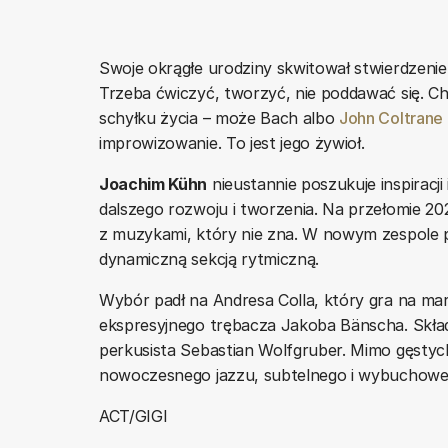
Swoje okrągłe urodziny skwitował stwierdzenie
Trzeba ćwiczyć, tworzyć, nie poddawać się. C
schyłku życia – może Bach albo
John Coltrane
improwizowanie. To jest jego żywioł.
Joachim Kühn
nieustannie poszukuje inspiracj
dalszego rozwoju i tworzenia. Na przełomie 20
z muzykami, który nie zna. W nowym zespole p
dynamiczną sekcją rytmiczną.
Wybór padł na Andresa Colla, który gra na mar
ekspresyjnego trębacza Jakoba Bänscha. Skład 
perkusista Sebastian Wolfgruber. Mimo gęstyc
nowoczesnego jazzu, subtelnego i wybuchowe
ACT/GIGI