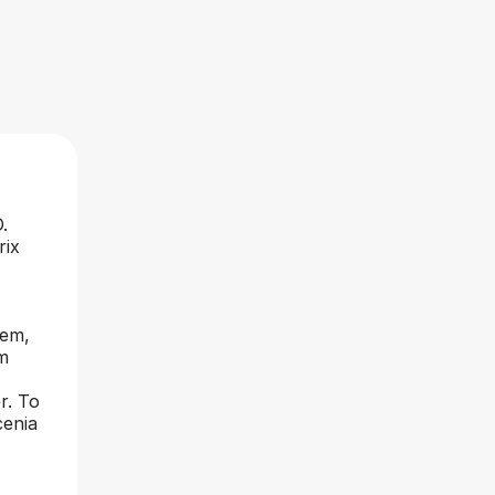
.
rix
iem,
m
r. To
cenia