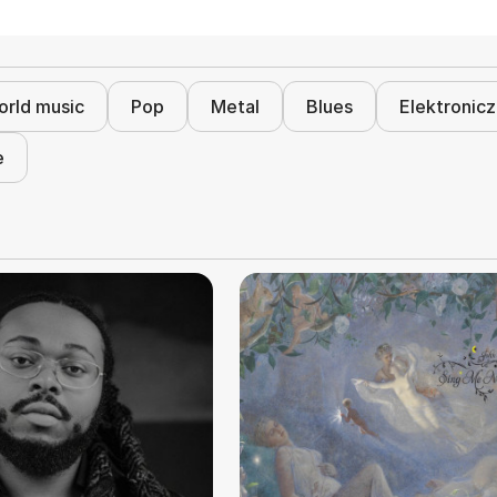
rld music
Pop
Metal
Blues
Elektronic
e