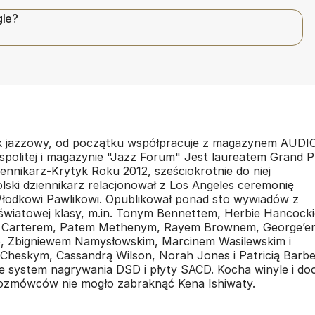
gle?
yk jazzowy, od początku współpracuje z magazynem AUDIO
politej i magazynie "Jazz Forum" Jest laureatem Grand P
ennikarz-Krytyk Roku 2012, sześciokrotnie do niej
ski dziennikarz relacjonował z Los Angeles ceremonię
odkowi Pawlikowi. Opublikował ponad sto wywiadów z
 światowej klasy, m.in. Tonym Bennettem, Herbie Hancock
 Carterem, Patem Methenym, Rayem Brownem, George’e
 Zbigniewem Namysłowskim, Marcinem Wasilewskim i
Cheskym, Cassandrą Wilson, Norah Jones i Patricią Barbe
je system nagrywania DSD i płyty SACD. Kocha winyle i do
 rozmówców nie mogło zabraknąć Kena Ishiwaty.