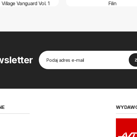
 Village Vanguard Vol. 1
Filin
sletter
NE
WYDAW