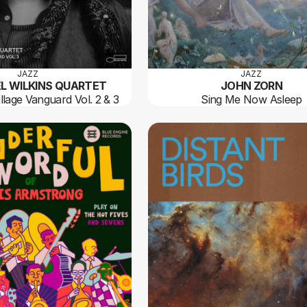
JAZZ
JAZZ
L WILKINS QUARTET
JOHN ZORN
illage Vanguard Vol. 2 & 3
Sing Me Now Asleep