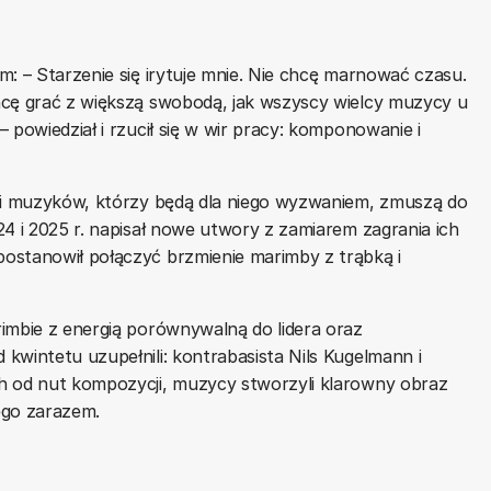
m: – Starzenie się irytuje mnie. Nie chcę marnować czasu.
hcę grać z większą swobodą, jak wszyscy wielcy muzycy u
– powiedział i rzucił się w wir pracy: komponowanie i
i i muzyków, którzy będą dla niego wyzwaniem, zmuszą do
24 i 2025 r. napisał nowe utwory z zamiarem zagrania ich
ostanowił połączyć brzmienie marimby z trąbką i
imbie z energią porównywalną do lidera oraz
kwintetu uzupełnili: kontrabasista Nils Kugelmann i
h od nut kompozycji, muzycy stworzyli klarowny obraz
go zarazem.