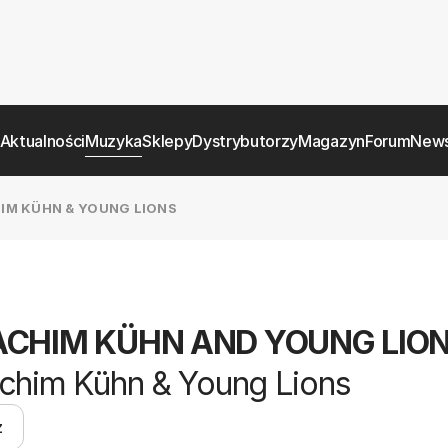
Aktualności
Muzyka
Sklepy
Dystrybutorzy
Magazyn
Forum
News
IM KÜHN & YOUNG LIONS
CHIM KÜHN AND YOUNG LIO
chim Kühn & Young Lions
z