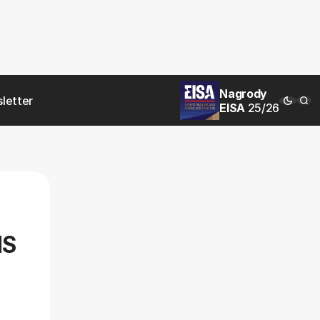
Nagrody
letter
EISA
25/26
NS