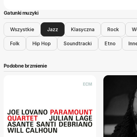
Gatunki muzyki
Wszystkie
Jazz
Klasyczna
Rock
Wo
Folk
Hip Hop
Soundtracki
Etno
Inn
Podobne brzmienie