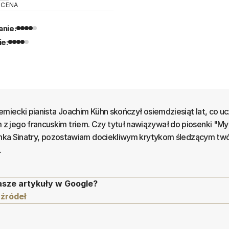
OCENA
nie:
ie:
emiecki pianista Joachim Kühn skończył osiemdziesiąt lat, co uc
 jego francuskim triem. Czy tytuł nawiązywał do piosenki "My
ranka Sinatry, pozostawiam dociekliwym krytykom śledzącym tw
.
asze artykuły w Google?
 źródeł