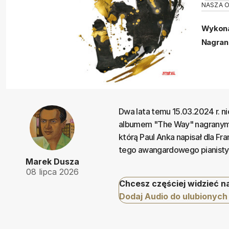
NASZA 
Wykona
Nagran
Dwa lata temu 15.03.2024 r. ni
albumem "The Way" nagranym z
którą Paul Anka napisał dla F
tego awangardowego pianisty
Marek Dusza
08 lipca 2026
Chcesz częściej widzieć n
Dodaj Audio do ulubionych