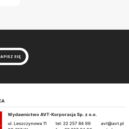
CA
Wydawnictwo AVT-Korporacja Sp. z o.o.
ul. Leszczynowa 11
tel: 22 257 84 99
avt@avt.pl