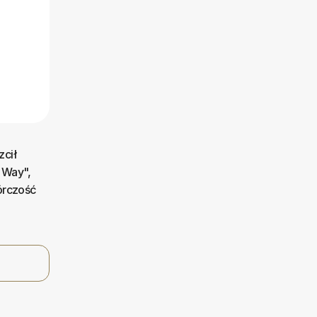
zcił
 Way",
órczość