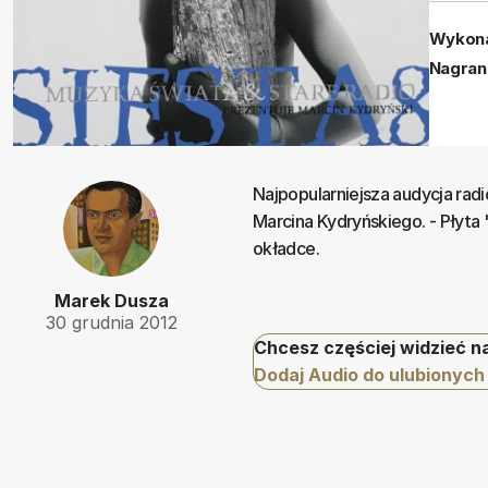
Wykona
Nagran
Najpopularniejsza audycja rad
Marcina Kydryńskiego. - Płyta "
okładce.
Marek Dusza
30 grudnia 2012
Chcesz częściej widzieć n
Dodaj Audio do ulubionych