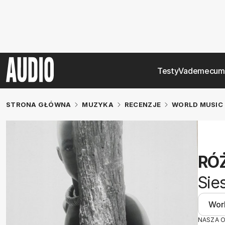
Testy
Vademecum
STRONA GŁÓWNA
MUZYKA
RECENZJE
WORLD MUSIC
RÓ
Sie
Wor
NASZA 