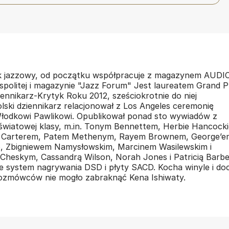
yk jazzowy, od początku współpracuje z magazynem AUDIO
politej i magazynie "Jazz Forum" Jest laureatem Grand P
ennikarz-Krytyk Roku 2012, sześciokrotnie do niej
ski dziennikarz relacjonował z Los Angeles ceremonię
odkowi Pawlikowi. Opublikował ponad sto wywiadów z
 światowej klasy, m.in. Tonym Bennettem, Herbie Hancock
 Carterem, Patem Methenym, Rayem Brownem, George’e
 Zbigniewem Namysłowskim, Marcinem Wasilewskim i
Cheskym, Cassandrą Wilson, Norah Jones i Patricią Barbe
je system nagrywania DSD i płyty SACD. Kocha winyle i do
 rozmówców nie mogło zabraknąć Kena Ishiwaty.