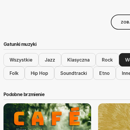
ZOB
Gatunki muzyki
Wszystkie
Jazz
Klasyczna
Rock
Wo
Folk
Hip Hop
Soundtracki
Etno
Inn
Podobne brzmienie