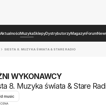
Aktualności
Muzyka
Sklepy
Dystrybutorzy
Magazyn
Forum
News
SIESTA 8. MUZYKA ŚWIATA & STARE RADIO
ŻNI WYKONAWCY
sta 8. Muzyka świata & Stare Rad
ld music
OCENA