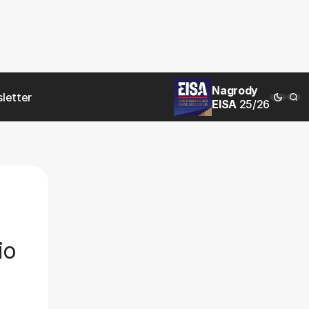
Nagrody
letter
EISA
25/26
io