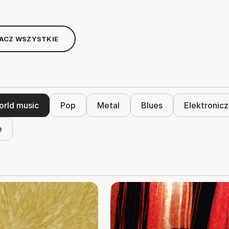
ACZ WSZYSTKIE
rld music
Pop
Metal
Blues
Elektronic
e