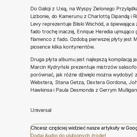
Do Galicji z Uxią, na Wyspy Zielonego Przyląd
Lizbonie, do Kamerunu z Charlottą Dipandą i R
Levy reprezentuje Bliski Wschód, a śpiewająca 
fado trochę inaczej, Enrique Heredia ujmująco 
flamenco z fado. Ozdobą pierwszej płyty jest M
piosence kilka kontynentów.
Druga płyta albumu jest najlepszą kompilacją j
Marcin Kydryński prezentuje mistrzów saksofo
porównać, jak różne dźwięki można wydobyć z
Webstera, Stana Getza, Dextera Gordona, Joh
Hawkinsa i Paula Desmonda z Gerrym Mulliga
Universal
Chcesz częściej widzieć nasze artykuły w Goo
Dodaj Audio do ulubionych źródeł