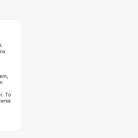
.
rix
iem,
m
r. To
cenia