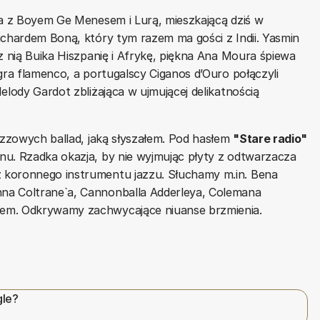
ka z Boyem Ge Menesem i Lurą, mieszkającą dziś w
ichardem Boną, który tym razem ma gości z Indii. Yasmin
z nią Buika Hiszpanię i Afrykę, piękna Ana Moura śpiewa
gra flamenco, a portugalscy Ciganos d’Ouro połączyli
elody Gardot zbliżająca w ujmującej delikatnością
azzowych ballad, jaką słyszałem. Pod hasłem
"Stare radio"
nu. Rzadka okazja, by nie wyjmując płyty z odtwarzacza
 koronnego instrumentu jazzu. Słuchamy m.in. Bena
na Coltrane`a, Cannonballa Adderleya, Colemana
nem. Odkrywamy zachwycające niuanse brzmienia.
gle?