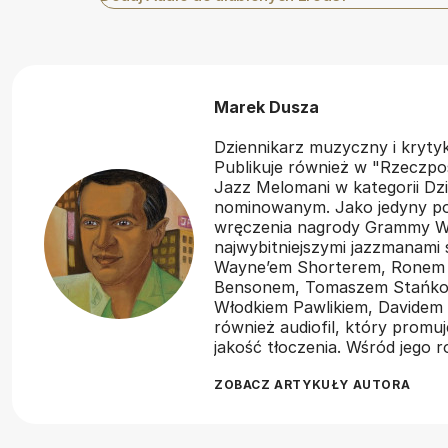
Marek Dusza
Dziennikarz muzyczny i kryt
Publikuje również w "Rzeczpos
Jazz Melomani w kategorii Dzi
nominowanym. Jako jedyny pol
wręczenia nagrody Grammy Wł
najwybitniejszymi jazzmanami
Wayne’em Shorterem, Ronem
Bensonem, Tomaszem Stańko,
Włodkiem Pawlikiem, Davidem 
również audiofil, który promu
jakość tłoczenia. Wśród jego
ZOBACZ ARTYKUŁY AUTORA