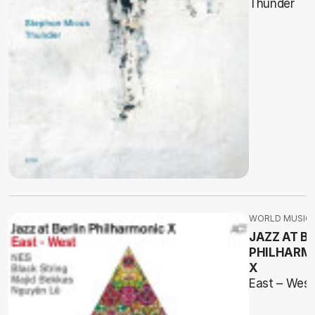
Thunder
WORLD MUSIC
JAZZ AT BE
PHILHARM
X
East – West