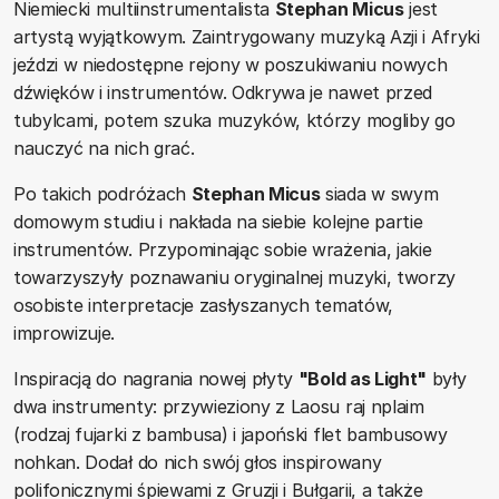
Niemiecki multiinstrumentalista
Stephan Micus
jest
artystą wyjątkowym. Zaintrygowany muzyką Azji i Afryki
jeździ w niedostępne rejony w poszukiwaniu nowych
dźwięków i instrumentów. Odkrywa je nawet przed
tubylcami, potem szuka muzyków, którzy mogliby go
nauczyć na nich grać.
Po takich podróżach
Stephan Micus
siada w swym
domowym studiu i nakłada na siebie kolejne partie
instrumentów. Przypominając sobie wrażenia, jakie
towarzyszyły poznawaniu oryginalnej muzyki, tworzy
osobiste interpretacje zasłyszanych tematów,
improwizuje.
Inspiracją do nagrania nowej płyty
"Bold as Light"
były
dwa instrumenty: przywieziony z Laosu raj nplaim
(rodzaj fujarki z bambusa) i japoński flet bambusowy
nohkan. Dodał do nich swój głos inspirowany
polifonicznymi śpiewami z Gruzji i Bułgarii, a także