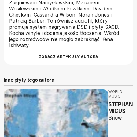
Zbigniewem Namysłowskim, Marcinem
Wasilewskim i Włodkiem Pawlikiem, Davidem
Cheskym, Cassandrą Wilson, Norah Jones i
Patricią Barber. To również audiofil, który
promuje system nagrywania DSD i płyty SACD.
Kocha winyle i docenia jakość tłoczenia. Wśród
jego rozmówców nie mogło zabraknąć Kena
Ishiwaty.
ZOBACZ ARTYKUŁY AUTORA
Inne płyty tego autora
WORLD
MUSIC
STEPHAN
MICUS
Snow