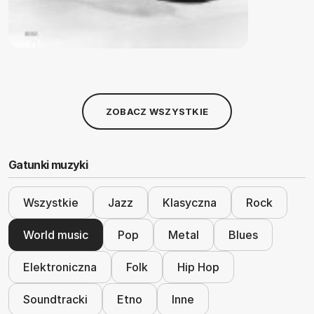
ZOBACZ WSZYSTKIE
Gatunki muzyki
Wszystkie
Jazz
Klasyczna
Rock
World music
Pop
Metal
Blues
Elektroniczna
Folk
Hip Hop
Soundtracki
Etno
Inne