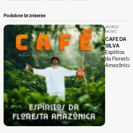
Podobne brzmienie
WORLD
MUSIC
CAFE DA
SILVA
Espíritos
da Floresta
Amazônica