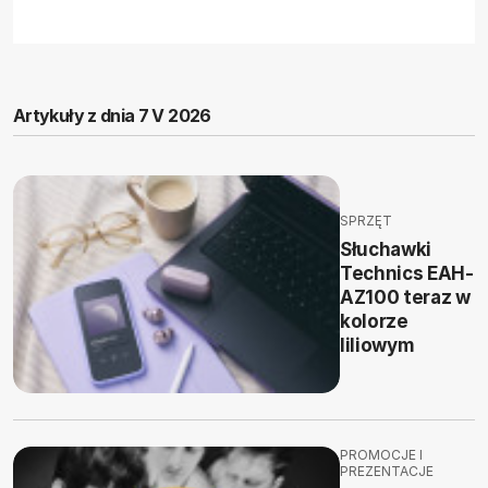
Artykuły z dnia 7 V 2026
SPRZĘT
Słuchawki
Technics EAH-
AZ100 teraz w
kolorze
liliowym
PROMOCJE I
PREZENTACJE