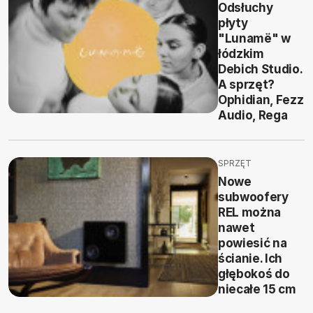
Odsłuchy
płyty
"Lunamë" w
łódzkim
Debich Studio.
A sprzęt?
Ophidian, Fezz
Audio, Rega
SPRZĘT
Nowe
subwoofery
REL można
nawet
powiesić na
ścianie. Ich
głębokoś do
niecałe 15 cm