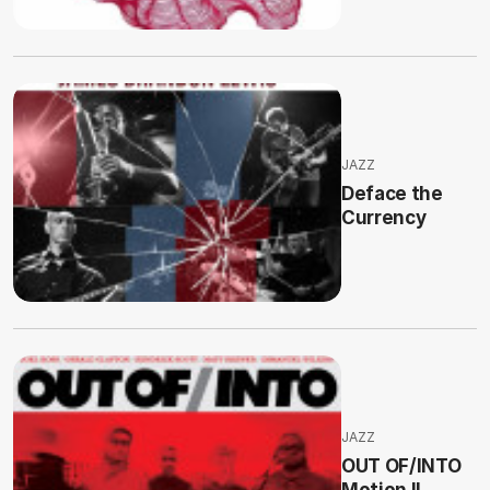
JAZZ
Deface the
Currency
JAZZ
OUT OF/INTO
Motion II