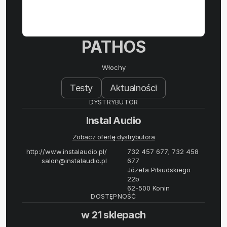
PATHOS
Włochy
Testy
Aktualności
DYSTRYBUTOR
Instal Audio
Zobacz ofertę dystrybutora
http://www.instalaudio.pl/
732 457 677; 732 458
salon@instalaudio.pl
677
Józefa Piłsudskiego
22b
62-500 Konin
DOSTĘPNOŚĆ
w 21 sklepach