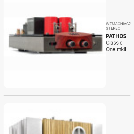
WZMACNIACZE
STEREO
PATHOS
Classic
One mkII