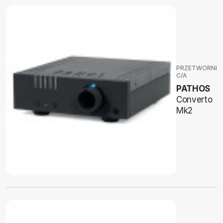
PRZETWORNIKI
C/A
PATHOS
Converto
Mk2