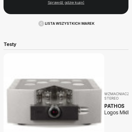
Sprawdź gdzie kupić
LISTA WSZYSTKICH MAREK
Testy
WZMACNIACZE
STEREO
PATHOS
Logos MkII