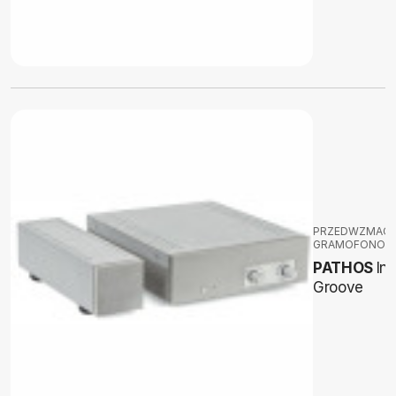
PRZEDWZMACN
GRAMOFONOW
PATHOS
In
Groove