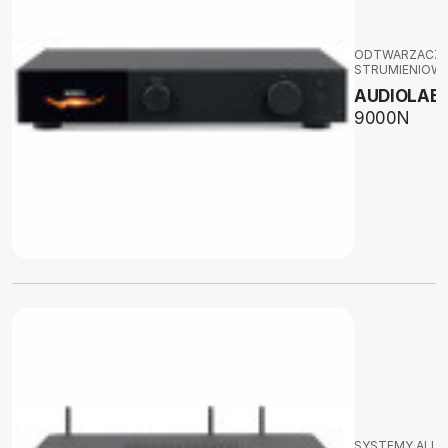
ODTWARZACZ
STRUMIENIOW
AUDIOLAB
9000N
SYSTEMY ALL