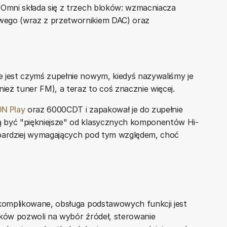
 Omni składa się z trzech bloków: wzmacniacza
wego (wraz z przetwornikiem DAC) oraz
e jest czymś zupełnie nowym, kiedyś nazywaliśmy je
eż tuner FM), a teraz to coś znacznie więcej.
N Play
oraz 6000CDT i zapakował je do zupełnie
być "piękniejsze" od klasycznych komponentów Hi-
 bardziej wymagających pod tym względem, choć
komplikowane, obsługa podstawowych funkcji jest
sków pozwoli na wybór źródeł, sterowanie