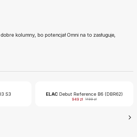
dobre kolumny, bo potencjał Omni na to zasługuje,
3 S3
ELAC
Debut Reference B6 (DBR62)
949 zł
1499 zł