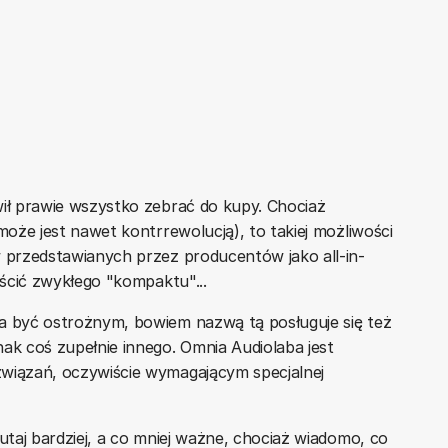
wił prawie wszystko zebrać do kupy. Chociaż
może jest nawet kontrrewolucją), to takiej możliwości
w przedstawianych przez producentów jako all-in-
uścić zwykłego "kompaktu"...
a być ostrożnym, bowiem nazwą tą posługuje się też
ak coś zupełnie innego. Omnia Audiolaba jest
związań, oczywiście wymagającym specjalnej
tutaj bardziej, a co mniej ważne, chociaż wiadomo, co