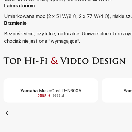
Laboratorium
Umiarkowana moc (2 x 51 W/8 Ω, 2 x 77 W/4 Ω), niskie szum
Brzmienie
Bezpośrednie, czytelne, naturalne. Uniwersalne dla różn
chociaż nie jest ona "wymagająca".
Yamaha
MusicCast R-N600A
Yam
2598 zł
3699 zł