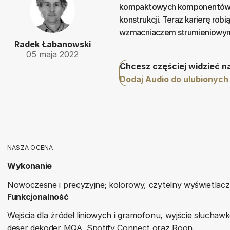
kompaktowych komponentów M
konstrukcji. Teraz karierę ro
wzmacniaczem strumieniowym 
Radek Łabanowski
05 maja 2022
Chcesz częściej widzieć n
Dodaj Audio do ulubionych
NASZA OCENA
Wykonanie
Nowoczesne i precyzyjne; kolorowy, czytelny wyświetlac
Funkcjonalność
Wejścia dla źródeł liniowych i gramofonu, wyjście słuch
deser dekoder MQA, Spotify Connect oraz Roon.