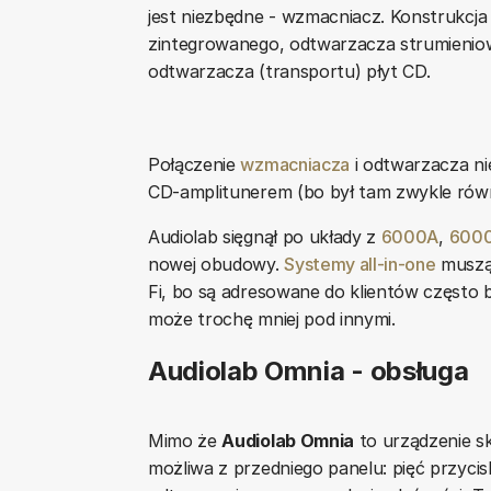
jest niezbędne - wzmacniacz. Konstrukcja
zintegrowanego, odtwarzacza strumienio
odtwarzacza (transportu) płyt CD.
Połączenie
wzmacniacza
i odtwarzacza ni
CD-amplitunerem (bo był tam zwykle równi
Audiolab sięgnął po układy z
6000A
,
6000
nowej obudowy.
Systemy all-in-one
muszą 
Fi, bo są adresowane do klientów często
może trochę mniej pod innymi.
Audiolab Omnia - obsługa
Mimo że
Audiolab Omnia
to urządzenie s
możliwa z przedniego panelu: pięć przyci