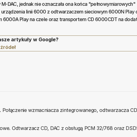
-DAC, jednak nie oznaczała ona końca "pełnowymiarowych"
bią urządzenia linii 6000 z odtwarzaczem sieciowym 6000N Play 
6000A Play na czele oraz transportem CD 6000CDT na dodat
asze artykuły w Google?
 źródeł
z. Połączenie wzmacniacza zintegrowanego, odtwarzacza CD
awkowe. Odtwarzacz CD, DAC z obsługą PCM 32/768 oraz DSD5