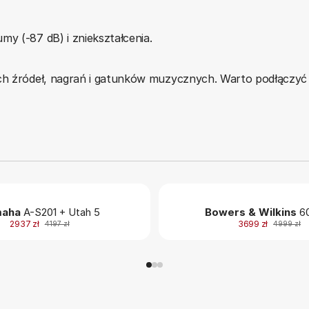
y (-87 dB) i zniekształcenia.
ych źródeł, nagrań i gatunków muzycznych. Warto podłączyć 
aha
A-S201 + Utah 5
Bowers & Wilkins
60
2937 zł
3699 zł
4197 zł
4999 zł