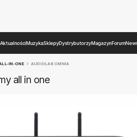
Aktualności
Muzyka
Sklepy
Dystrybutorzy
Magazyn
Forum
News
ALL-IN-ONE
AUDIOLAB OMNIA
y all in one