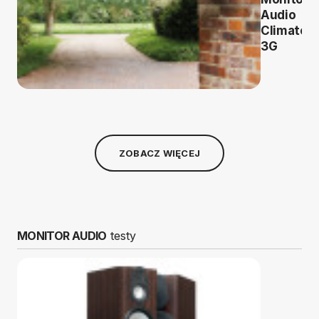
Audio
Climate
3G
ZOBACZ WIĘCEJ
MONITOR AUDIO
testy