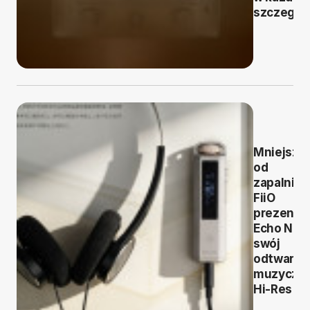
szczegól
Mniejszy
od
zapalniczk
FiiO
prezentu
Echo Nan
swój
odtwarza
muzyczn
Hi-Res