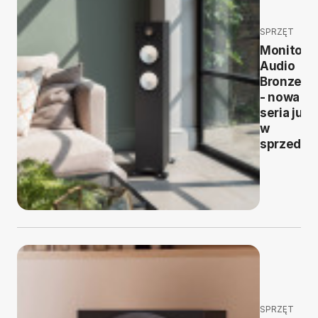
SPRZĘT
Monitor
Audio
Bronze 7
- nowa
seria już
w
sprzedaż
SPRZĘT