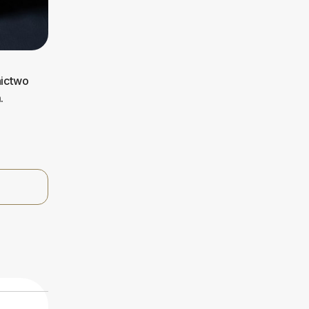
nictwo
.