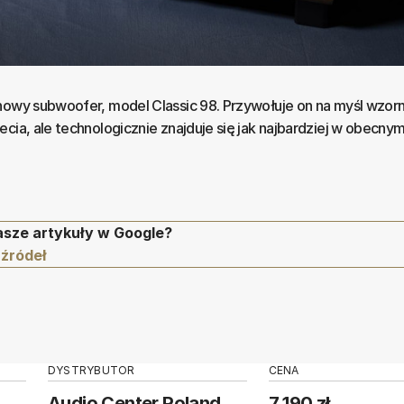
nowy subwoofer, model Classic 98. Przywołuje on na myśl wzor
cia, ale technologicznie znajduje się jak najbardziej w obecnym
asze artykuły w Google?
 źródeł
DYSTRYBUTOR
CENA
Audio Center Poland
7 190 zł