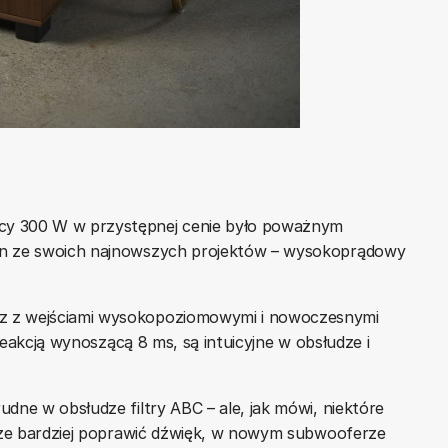
cy 300 W w przystępnej cenie było poważnym
en ze swoich najnowszych projektów – wysokoprądowy
z z wejściami wysokopoziomowymi i nowoczesnymi
 reakcją wynoszącą 8 ms, są intuicyjne w obsłudze i
dne w obsłudze filtry ABC – ale, jak mówi, niektóre
zcze bardziej poprawić dźwięk, w nowym subwooferze