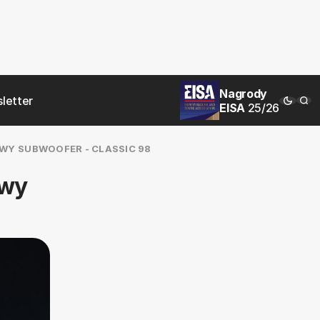
Nagrody
letter
EISA
25/26
OWY SUBWOOFER - CLASSIC 98
owy