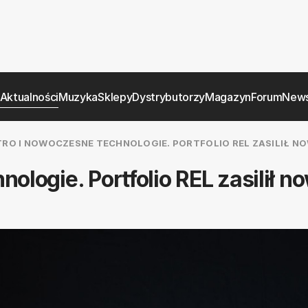
Aktualności
Muzyka
Sklepy
Dystrybutorzy
Magazyn
Forum
News
TRO I NOWOCZESNE TECHNOLOGIE. PORTFOLIO REL ZASILIŁ N
nologie. Portfolio REL zasilił n