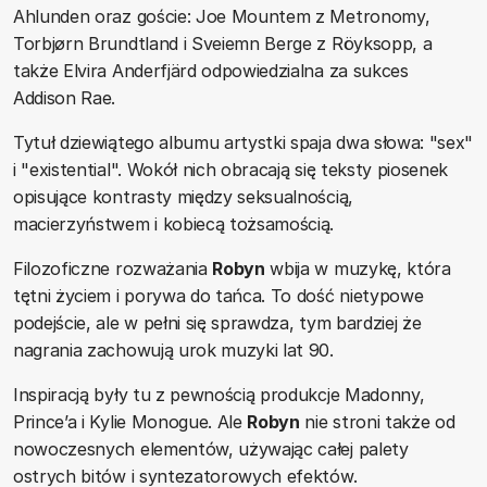
Ahlunden oraz goście: Joe Mountem z Metronomy,
Torbjørn Brundtland i Sveiemn Berge z Röyksopp, a
także Elvira Anderfjärd odpowiedzialna za sukces
Addison Rae.
Tytuł dziewiątego albumu artystki spaja dwa słowa: "sex"
i "existential". Wokół nich obracają się teksty piosenek
opisujące kontrasty między seksualnością,
macierzyństwem i kobiecą tożsamością.
Filozoficzne rozważania
Robyn
wbija w muzykę, która
tętni życiem i porywa do tańca. To dość nietypowe
podejście, ale w pełni się sprawdza, tym bardziej że
nagrania zachowują urok muzyki lat 90.
Inspiracją były tu z pewnością produkcje Madonny,
Prince’a i Kylie Monogue. Ale
Robyn
nie stroni także od
nowoczesnych elementów, używając całej palety
ostrych bitów i syntezatorowych efektów.