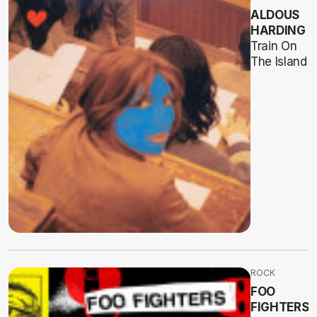
ALDOUS
HARDING
Train On
The Island
ROCK
FOO
FIGHTERS