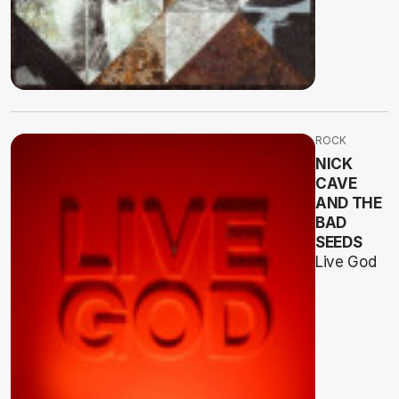
ROCK
NICK
CAVE
AND THE
BAD
SEEDS
Live God