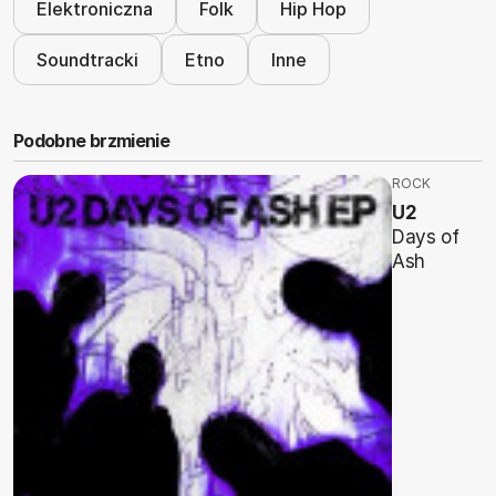
Elektroniczna
Folk
Hip Hop
Soundtracki
Etno
Inne
Podobne brzmienie
ROCK
U2
Days of
Ash