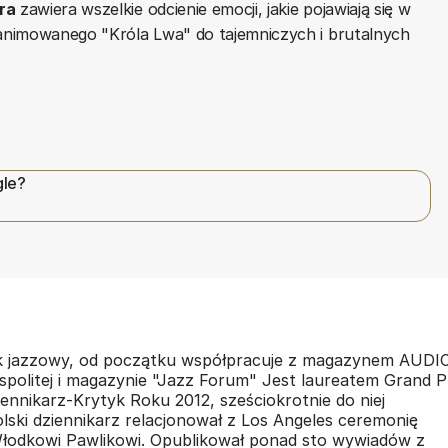
ra
zawiera wszelkie odcienie emocji, jakie pojawiają się w
 animowanego "Króla Lwa" do tajemniczych i brutalnych
gle?
yk jazzowy, od początku współpracuje z magazynem AUDIO
politej i magazynie "Jazz Forum" Jest laureatem Grand P
ennikarz-Krytyk Roku 2012, sześciokrotnie do niej
ski dziennikarz relacjonował z Los Angeles ceremonię
odkowi Pawlikowi. Opublikował ponad sto wywiadów z