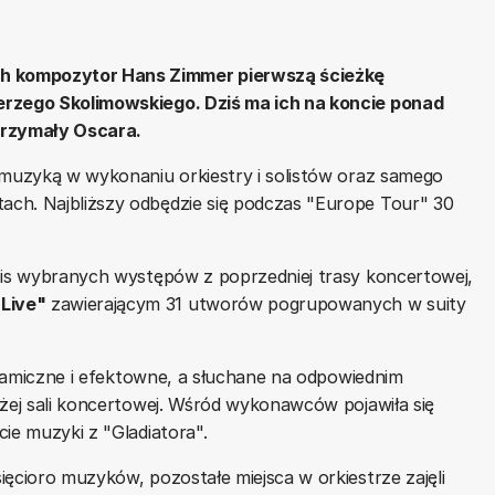
h kompozytor Hans Zimmer pierwszą ścieżkę
erzego Skolimowskiego. Dziś ma ich na koncie ponad
otrzymały Oscara.
 muzyką w wykonaniu orkiestry i solistów oraz samego
ch. Najbliższy odbędzie się podczas "Europe Tour" 30
apis wybranych występów z poprzedniej trasy koncertowej,
Live"
zawierającym 31 utworów pogrupowanych w suity
dynamiczne i efektowne, a słuchane na odpowiednim
użej sali koncertowej. Wśród wykonawców pojawiła się
ie muzyki z "Gladiatora".
ięcioro muzyków, pozostałe miejsca w orkiestrze zajęli