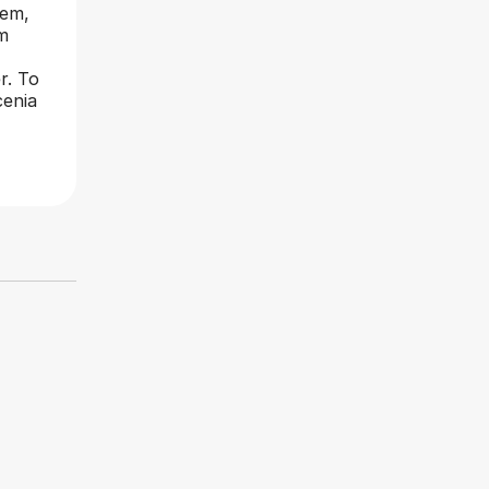
iem,
m
r. To
cenia