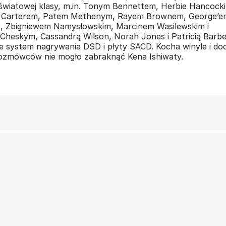
 światowej klasy, m.in. Tonym Bennettem, Herbie Hancock
 Carterem, Patem Methenym, Rayem Brownem, George’e
 Zbigniewem Namysłowskim, Marcinem Wasilewskim i
Cheskym, Cassandrą Wilson, Norah Jones i Patricią Barbe
je system nagrywania DSD i płyty SACD. Kocha winyle i do
 rozmówców nie mogło zabraknąć Kena Ishiwaty.