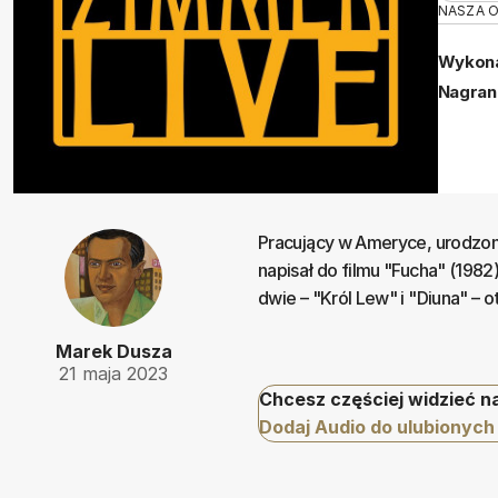
NASZA 
Wykona
Nagran
Pracujący w Ameryce, urodzo
napisał do filmu "Fucha" (198
dwie – "Król Lew" i "Diuna" – 
Marek Dusza
21 maja 2023
Chcesz częściej widzieć n
Dodaj Audio do ulubionych