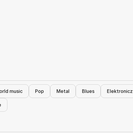
rld music
Pop
Metal
Blues
Elektronic
e