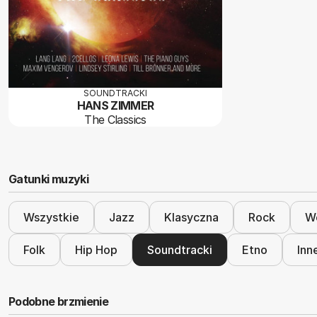
SOUNDTRACKI
HANS ZIMMER
The Classics
Gatunki muzyki
Wszystkie
Jazz
Klasyczna
Rock
Wo
Folk
Hip Hop
Soundtracki
Etno
Inn
Podobne brzmienie