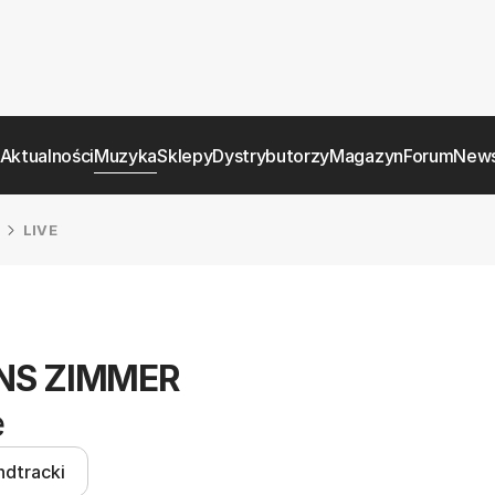
Aktualności
Muzyka
Sklepy
Dystrybutorzy
Magazyn
Forum
News
LIVE
NS ZIMMER
e
ndtracki