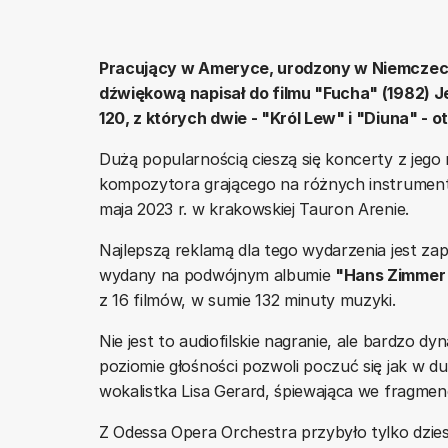
Pracujący w Ameryce, urodzony w Niemczec
dźwiękową napisał do filmu "Fucha" (1982) J
120, z których dwie - "Król Lew" i "Diuna" - 
Dużą popularnością cieszą się koncerty z jego
kompozytora grającego na różnych instrumenta
maja 2023 r. w krakowskiej Tauron Arenie.
Najlepszą reklamą dla tego wydarzenia jest z
wydany na podwójnym albumie
"Hans Zimmer 
z 16 filmów, w sumie 132 minuty muzyki.
Nie jest to audiofilskie nagranie, ale bardzo 
poziomie głośności pozwoli poczuć się jak w d
wokalistka Lisa Gerard, śpiewająca we fragmenc
Z Odessa Opera Orchestra przybyło tylko dzies