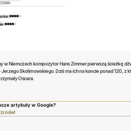
OCENA
nie:
ie:
ny w Niemczech kompozytor Hans Zimmer pierwszą ścieżkę d
2) Jerzego Skolimowskiego. Dziś ma ich na koncie ponad 120, z k
otrzymały Oscara.
asze artykuły w Google?
 źródeł