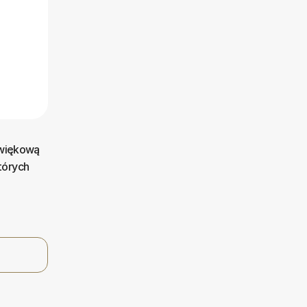
źwiękową
tórych