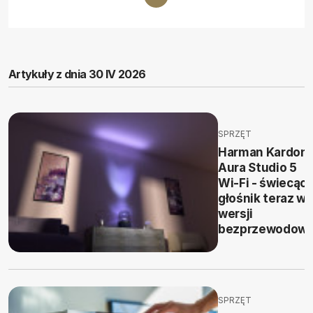
Artykuły z dnia 30 IV 2026
SPRZĘT
Harman Kardon
Aura Studio 5
Wi-Fi - świecąc
głośnik teraz w
wersji
bezprzewodowe
SPRZĘT