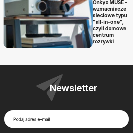
Onkyo MUSE -
wzmacniacze
sieciowe typu
"all-in-one",
czyli domowe
centrum
rozrywki
Newsletter