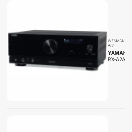
WZMACNIAC
A/V
YAMAHA
RX-A2A