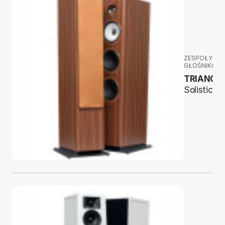
ZESPOŁY
GŁOŚNIKOW
TRIANGL
Solistice 