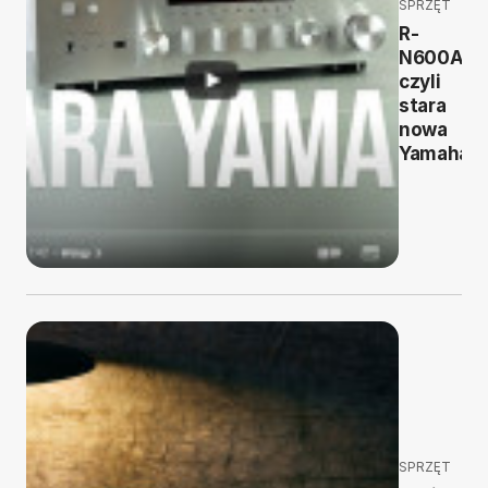
SPRZĘT
R-
N600A,
czyli
stara
nowa
Yamaha
SPRZĘT