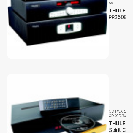
AV
THULE
PR250B
ODTWARZAC
CD (CD/SACD
THULE
Spirit CD