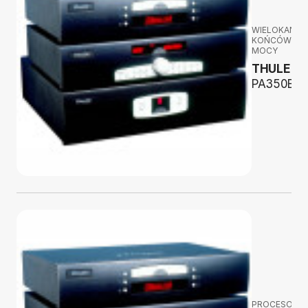
WIELOKANA
KOŃCÓWKI
MOCY
THULE
PA350B
PROCESORY