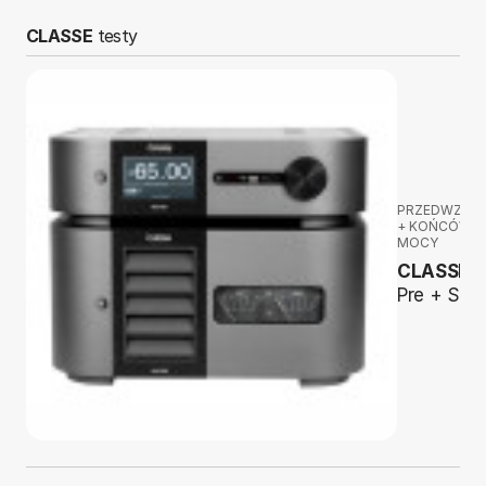
CLASSE
testy
PRZEDWZMA
+ KOŃCÓWK
MOCY
CLASSE
D
Pre + Ste