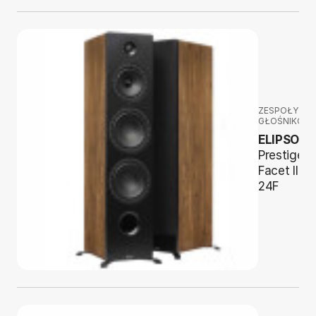
ZESPOŁY
GŁOŚNIKOW
ELIPSON
Prestige
Facet II
24F