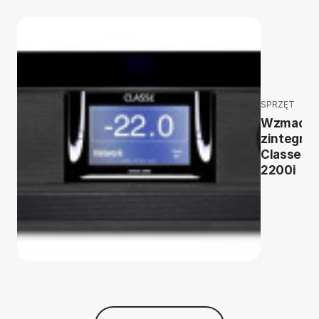
SPRZĘT
Wzmacni
zintegro
Classe S
2200i