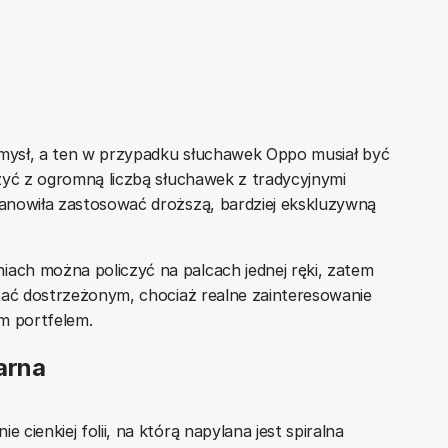
omysł, a ten w przypadku słuchawek Oppo musiał być
zyć z ogromną liczbą słuchawek z tradycyjnymi
anowiła zastosować droższą, bardziej ekskluzywną
ch można policzyć na palcach jednej ręki, zatem
tać dostrzeżonym, chociaż realne zainteresowanie
m portfelem.
arna
cienkiej folii, na którą napylana jest spiralna