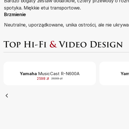
Bardzo bogaty zestaw dodatków, cztery przewody o różnej 
spotyka. Miękkie etui transportowe.
Brzmienie
Neutralne, uporządkowane, unika ostrości, ale nie ukrywa
Yamaha
MusicCast R-N600A
Yam
2598 zł
3699 zł