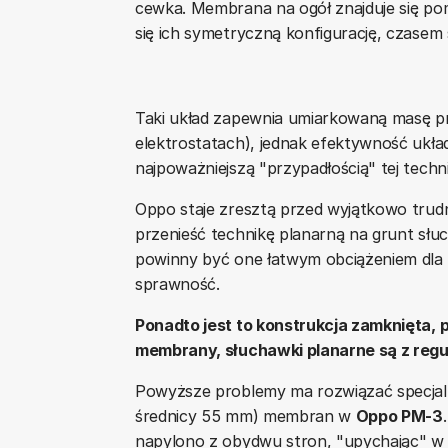
cewka. Membrana na ogół znajduje się p
się ich symetryczną konfigurację, czasem s
Taki układ zapewnia umiarkowaną masę pr
elektrostatach), jednak efektywność układ
najpoważniejszą "przypadłością" tej techni
Oppo staje zresztą przed wyjątkowo tru
przenieść technikę planarną na grunt słu
powinny być one łatwym obciążeniem dla
sprawność.
Ponadto jest to konstrukcja zamknięta,
membrany, słuchawki planarne są z regu
Powyższe problemy ma rozwiązać specjalna
średnicy 55 mm) membran w
Oppo PM-3
napylono z obydwu stron, "upychając" w 