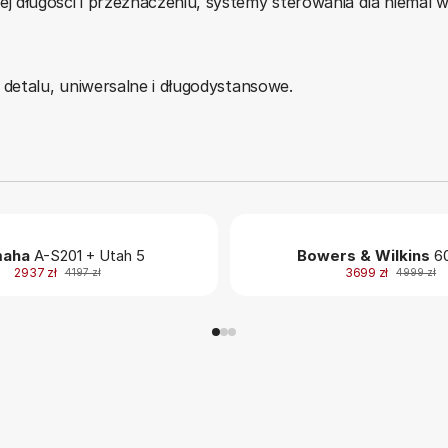
długości i przeznaczeniu, systemy sterowania dla niemal wsz
 detalu, uniwersalne i długodystansowe.
aha
A-S201 + Utah 5
Bowers & Wilkins
60
2937 zł
3699 zł
4197 zł
4999 zł