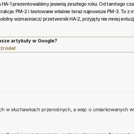
-1 prezentowaliśmy jesienią zeszłego roku. Od tamtego cza
strukcje: PM-2 i testowane właśnie teraz najnowsze PM-3. To z m
bilny wzmacniacz/ przetwornik HA-2, przyjęty nie mniej entuz
asze artykuły w Google?
 źródeł
 w słuchawkach przenośnych, a więc o umiarkowanych wymi