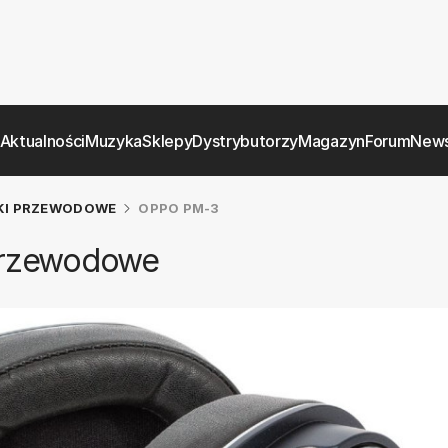
Aktualności
Muzyka
Sklepy
Dystrybutorzy
Magazyn
Forum
News
KI PRZEWODOWE
OPPO PM-3
przewodowe