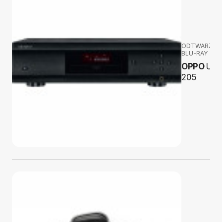
ODTWARZAC
BLU-RAY
OPPO
UDP
205