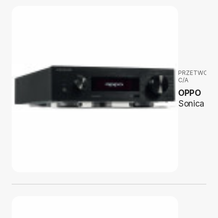
PRZETWORNI
C/A
OPPO
Sonica D