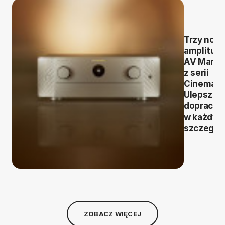
Trzy now
amplitun
AV Maran
z serii
Cinema 2.
Ulepszen
dopraco
w każdy
szczegól
ZOBACZ WIĘCEJ