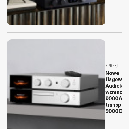
SPRZĘT
Nowe
flagowce
Audiolaba
wzmacni
9000A i
transport
9000CDT