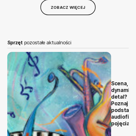
ZOBACZ WIĘCEJ
Sprzęt
pozostałe aktualności
Scena, ba
dynamika
detal?
Poznaj
podstaw
audiofilsk
pojęcia