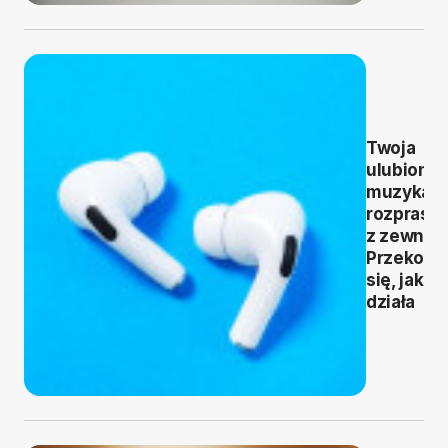
Twoja
ulubiona
muzyka b
rozprasz
z zewnąt
Przekona
się, jak to
działa