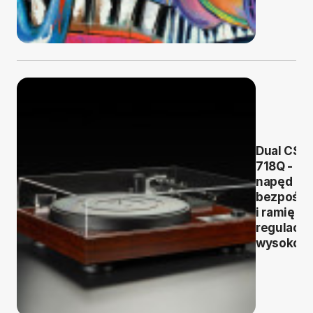
Dual CS
718Q -
napęd
bezpośre
i ramię z
regulacją
wysokośc